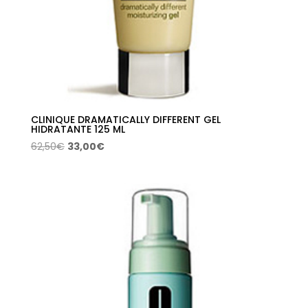
CLINIQUE DRAMATICALLY DIFFERENT GEL
HIDRATANTE 125 ML
El
El
62,50
€
33,00
€
precio
precio
original
actual
era:
es:
62,50€.
33,00€.