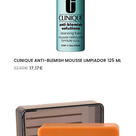
CLINIQUE ANTI-BLEMISH MOUSSE LIMPIADOR 125 ML
El
El
32,50
€
17,17
€
precio
precio
original
actual
era:
es:
32,50€.
17,17€.