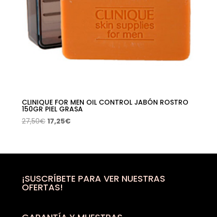
CLINIQUE FOR MEN OIL CONTROL JABÓN ROSTRO
150GR PIEL GRASA
El
El
27,50
€
17,25
€
precio
precio
original
actual
era:
es:
27,50€.
17,25€.
¡SUSCRÍBETE PARA VER NUESTRAS
OFERTAS!