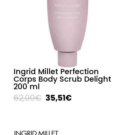
Ingrid Millet Perfection
Corps Body Scrub Delight
200 ml
El
El
62,00
€
35,51
€
precio
precio
original
actual
era:
es:
62,00€.
35,51€.