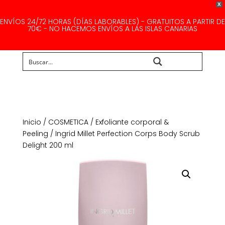
X
ENVÍOS 24/72 HORAS (DÍAS LABORABLES) - GRATUITOS A PARTIR DE
70€ - NO HACEMOS ENVÍOS A LAS ISLAS CANARIAS
Buscar...
Inicio
/
COSMETICA
/
Exfoliante corporal &
Peeling
/ Ingrid Millet Perfection Corps Body Scrub
Delight 200 ml