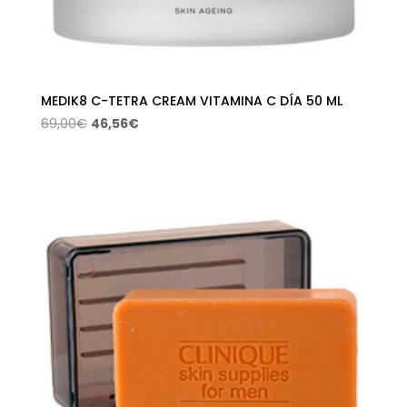
MEDIK8 C-TETRA CREAM VITAMINA C DÍA 50 ML
El
El
69,00
€
46,56
€
precio
precio
original
actual
era:
es:
69,00€.
46,56€.