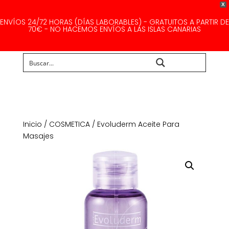
X
ENVÍOS 24/72 HORAS (DÍAS LABORABLES) - GRATUITOS A PARTIR DE
70€ - NO HACEMOS ENVÍOS A LAS ISLAS CANARIAS
Buscar...
Inicio
/
COSMETICA
/ Evoluderm Aceite Para
Masajes