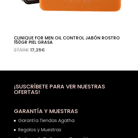
CLINIQUE FOR MEN OIL CONTROL JABÓN ROSTRO
150GR PIEL GRASA
El
El
27,50
€
17,25
€
precio
precio
original
actual
era:
es:
27,50€.
17,25€.
¡SUSCRÍBETE PARA VER NUESTRAS
OFERTAS!
GARANTÍA Y MUESTRAS
Garantía Tiendas Agatha
Regalos y Muestras