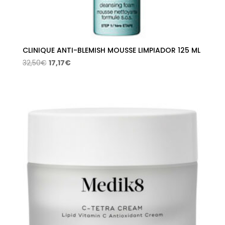
CLINIQUE ANTI-BLEMISH MOUSSE LIMPIADOR 125 ML
El
El
32,50
€
17,17
€
precio
precio
original
actual
era:
es:
32,50€.
17,17€.