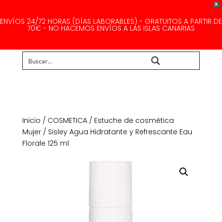
X
ENVÍOS 24/72 HORAS (DÍAS LABORABLES) - GRATUITOS A PARTIR DE
70€ - NO HACEMOS ENVÍOS A LAS ISLAS CANARIAS
Buscar...
Inicio
/
COSMETICA
/
Estuche de cosmética
Mujer
/ Sisley Agua Hidratante y Refrescante Eau
Florale 125 ml