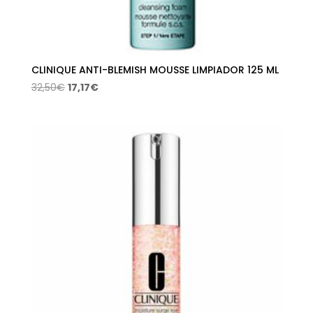
CLINIQUE ANTI-BLEMISH MOUSSE LIMPIADOR 125 ML
El
El
32,50
€
17,17
€
precio
precio
original
actual
era:
es:
32,50€.
17,17€.