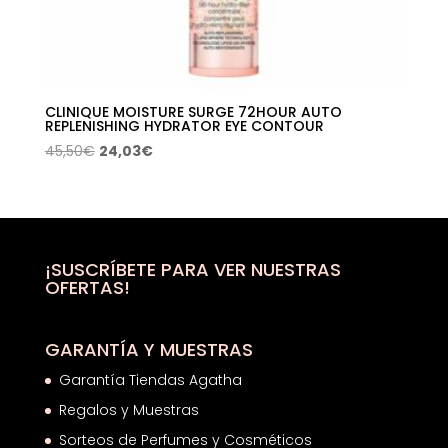
CLINIQUE MOISTURE SURGE 72HOUR AUTO
REPLENISHING HYDRATOR EYE CONTOUR
El
El
45,50
€
24,03
€
precio
precio
original
actual
era:
es:
45,50€.
24,03€.
¡SUSCRÍBETE PARA VER NUESTRAS
OFERTAS!
GARANTÍA Y MUESTRAS
Garantía Tiendas Agatha
Regalos y Muestras
Sorteos de Perfumes y Cosméticos