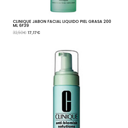
CLINIQUE JABON FACIAL LIQUIDO PIEL GRASA 200
ML 6F39
El
El
32,50
€
17,17
€
precio
precio
original
actual
era:
es:
32,50€.
17,17€.