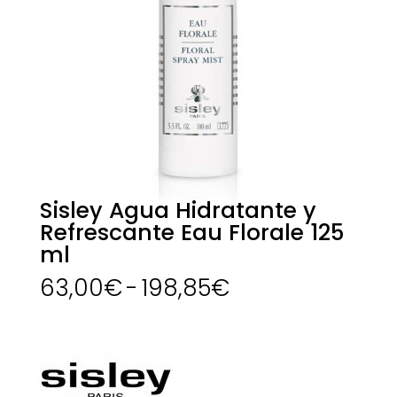
Sisley Agua Hidratante y
Refrescante Eau Florale 125
ml
Rango
63,00
€
-
198,85
€
de
precios:
desde
63,00€
hasta