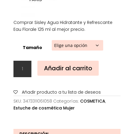
198,85€
Comprar Sisley Agua Hidratante y Refrescante
Eau Florale 125 ml al mejor precio.
Tamaño
Sisley
Añadir al carrito
Agua
Hidratante
y
Refrescante
Añadir producto a tu lista de deseos
Eau
SKU:
3473311061058
Categorías:
COSMETICA
,
Florale
Estuche de cosmética Mujer
125
ml
cantidad