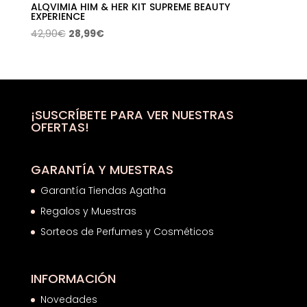
ALQVIMIA HIM & HER KIT SUPREME BEAUTY
EXPERIENCE
El
El
42,90
€
28,99
€
precio
precio
original
actual
era:
es:
42,90€.
28,99€.
¡SUSCRÍBETE PARA VER NUESTRAS
OFERTAS!
GARANTÍA Y MUESTRAS
Garantía Tiendas Agatha
Regalos y Muestras
Sorteos de Perfumes y Cosméticos
INFORMACIÓN
Novedades