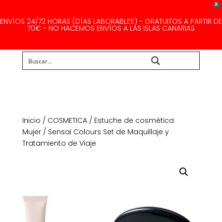
X
ENVÍOS 24/72 HORAS (DÍAS LABORABLES) - GRATUITOS A PARTIR DE
70€ - NO HACEMOS ENVÍOS A LAS ISLAS CANARIAS
Buscar...
Inicio
/
COSMETICA
/
Estuche de cosmética
Mujer
/ Sensai Colours Set de Maquillaje y
Tratamiento de Viaje