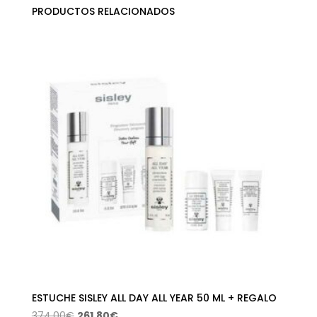
PRODUCTOS RELACIONADOS
ESTUCHE SISLEY ALL DAY ALL YEAR 50 ML + REGALO
El
El
374,00
€
261,80
€