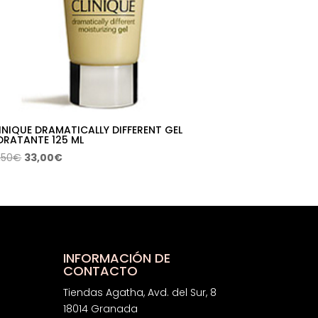
INIQUE DRAMATICALLY DIFFERENT GEL
DRATANTE 125 ML
El
El
,50
€
33,00
€
precio
precio
original
actual
era:
es:
62,50€.
33,00€.
INFORMACIÓN DE
CONTACTO
Tiendas Agatha, Avd. del Sur, 8
18014 Granada