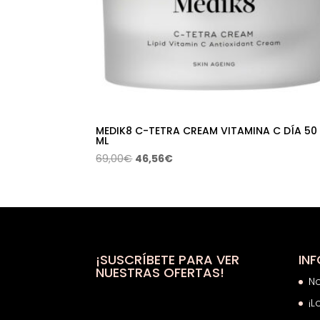
MEDIK8 C-TETRA CREAM VITAMINA C DÍA 50
ML
El
El
69,00
€
46,56
€
precio
precio
original
actual
era:
es:
69,00€.
46,56€.
¡SUSCRÍBETE PARA VER
IN
NUESTRAS OFERTAS!
N
¡L