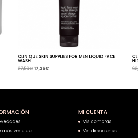
CLINIQUE SKIN SUPPLIES FOR MEN LIQUID FACE
CL
WASH
HI
El
El
27,50
€
17,25
€
62
precio
precio
original
actual
era:
es:
27,50€.
17,25€.
FORMACIÓN
MI CUENTA
ovedades
Mis compras
o más vendido!
Mis direcciones