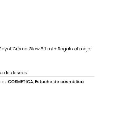
es:
25,00€.
Payot Crème Glow 50 ml + Regalo al mejor
sta de deseos
ías:
COSMETICA
,
Estuche de cosmética