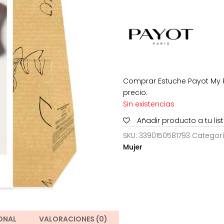
era:
44,50€.
Comprar Estuche Payot My 
precio.
Sin existencias
Añadir producto a tu li
SKU:
3390150581793
Categor
Mujer
ONAL
VALORACIONES (0)