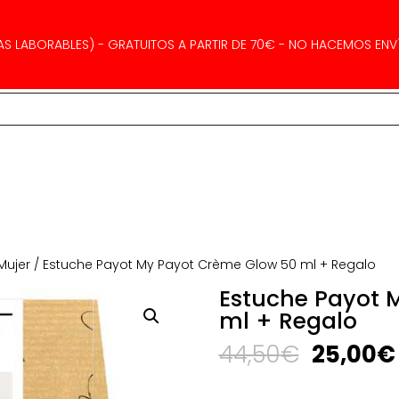
AS LABORABLES) - GRATUITOS A PARTIR DE 70€ - NO HACEMOS ENVÍ
Mujer
/ Estuche Payot My Payot Crème Glow 50 ml + Regalo
Estuche Payot 
ml + Regalo
El
44,50
€
25,00
€
precio
original