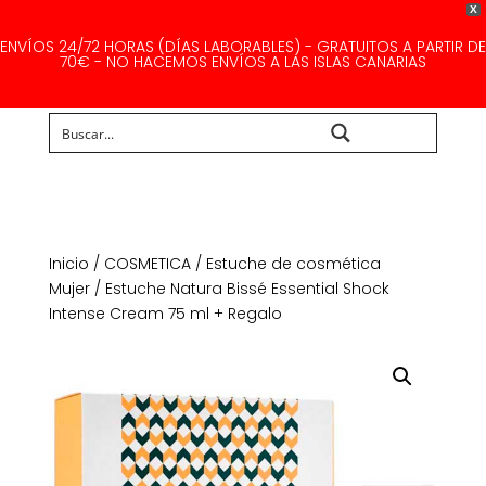
X
ENVÍOS 24/72 HORAS (DÍAS LABORABLES) - GRATUITOS A PARTIR DE
70€ - NO HACEMOS ENVÍOS A LAS ISLAS CANARIAS
Buscar...
Inicio
/
COSMETICA
/
Estuche de cosmética
Mujer
/ Estuche Natura Bissé Essential Shock
Intense Cream 75 ml + Regalo