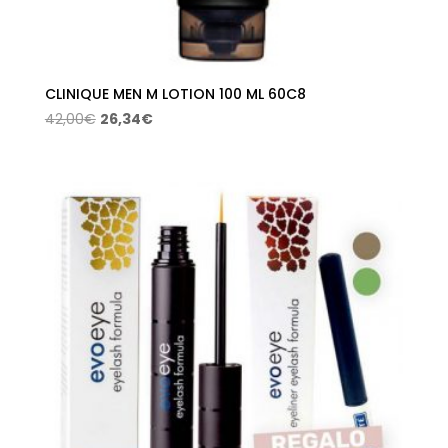
CLINIQUE MEN M LOTION 100 ML 60C8
El
El
42,00
€
26,34
€
precio
precio
original
actual
era:
es:
42,00€.
26,34€.