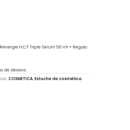
es:
€.
95,47€.
nergie H.C.F Triple Serum 50 ml + Regalo
sta de deseos
ías:
COSMETICA
,
Estuche de cosmética