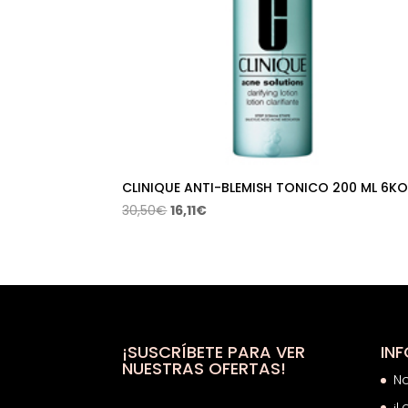
CLINIQUE ANTI-BLEMISH TONICO 200 ML 6K
El
El
30,50
€
16,11
€
precio
precio
original
actual
era:
es:
30,50€.
16,11€.
¡SUSCRÍBETE PARA VER
IN
NUESTRAS OFERTAS!
N
¡L