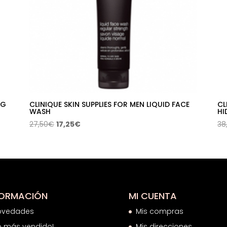
OG
CLINIQUE SKIN SUPPLIES FOR MEN LIQUID FACE
CL
WASH
HI
El
El
27,50
€
17,25
€
38
precio
precio
original
actual
era:
es:
27,50€.
17,25€.
FORMACIÓN
MI CUENTA
ovedades
Mis compras
o más vendido!
Mis direcciones