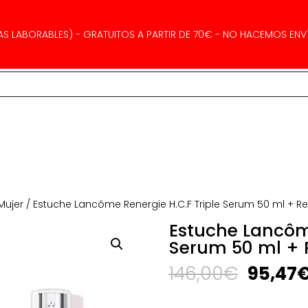
AS LABORABLES) - GRATUITOS A PARTIR DE 70€ - NO HACEMOS ENVÍ
Mujer
/ Estuche Lancôme Renergie H.C.F Triple Serum 50 ml + R
Estuche Lancôme
Serum 50 ml + 
El
146,00
€
95,47
precio
origina