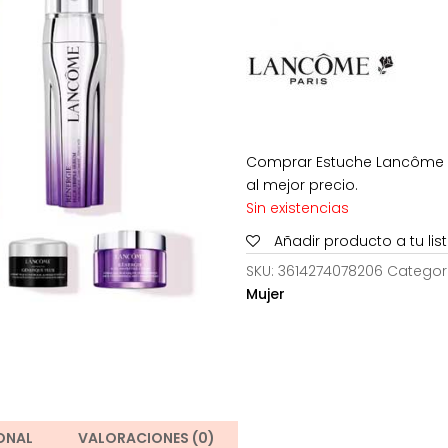
era:
146,00
Comprar Estuche Lancôme Re
al mejor precio.
Sin existencias
Añadir producto a tu li
SKU:
3614274078206
Categor
Mujer
ONAL
VALORACIONES (0)