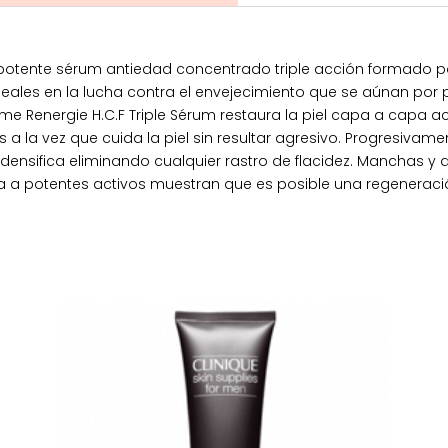
 potente sérum antiedad concentrado triple acción formado po
ideales en la lucha contra el envejecimiento que se aúnan por 
 Renergie H.C.F Triple Sérum restaura la piel capa a capa act
 a la vez que cuida la piel sin resultar agresivo. Progresivame
redensifica eliminando cualquier rastro de flacidez. Manchas 
da a potentes activos muestran que es posible una regeneració