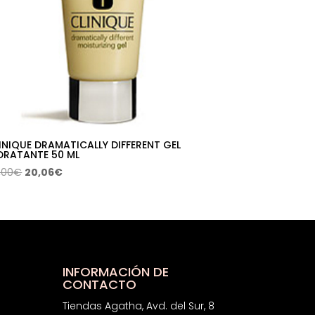
INIQUE DRAMATICALLY DIFFERENT GEL
DRATANTE 50 ML
El
El
,00
€
20,06
€
precio
precio
original
actual
era:
es:
38,00€.
20,06€.
INFORMACIÓN DE
CONTACTO
Tiendas Agatha, Avd. del Sur, 8