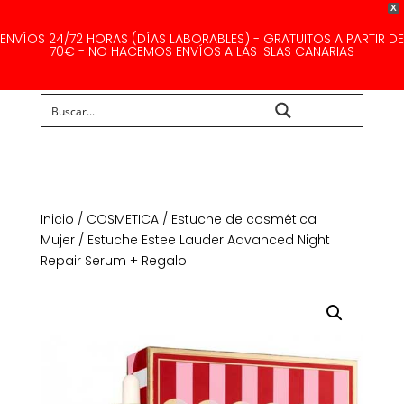
X
ENVÍOS 24/72 HORAS (DÍAS LABORABLES) - GRATUITOS A PARTIR DE
70€ - NO HACEMOS ENVÍOS A LAS ISLAS CANARIAS
Buscar...
Inicio
/
COSMETICA
/
Estuche de cosmética
Mujer
/ Estuche Estee Lauder Advanced Night
Repair Serum + Regalo