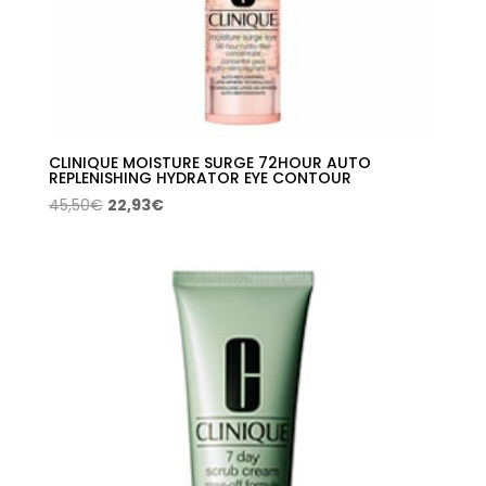
CLINIQUE MOISTURE SURGE 72HOUR AUTO
REPLENISHING HYDRATOR EYE CONTOUR
El
El
45,50
€
22,93
€
precio
precio
original
actual
era:
es:
45,50€.
22,93€.