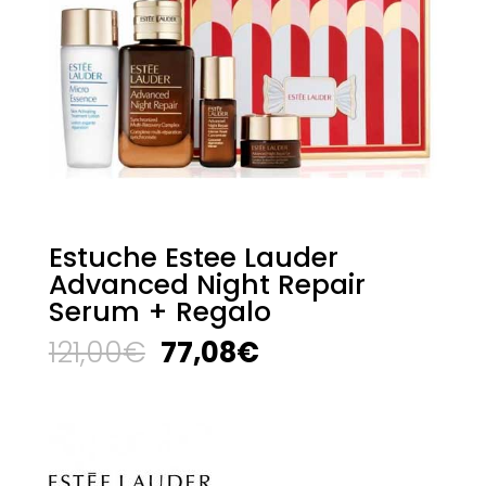
Estuche Estee Lauder
Advanced Night Repair
Serum + Regalo
El
El
121,00
€
77,08
€
precio
precio
original
actual
era:
es:
121,00€.
77,08€.