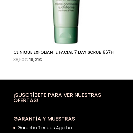
CLINIQUE EXFOLIANTE FACIAL 7 DAY SCRUB 667H
El
El
38,50
€
19,21
€
precio
precio
original
actual
era:
es:
38,50€.
19,21€.
¡SUSCRÍBETE PARA VER NUESTRAS
OFERTAS!
GARANTÍA Y MUESTRAS
Garantía Tiendas Agatha