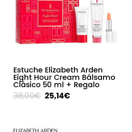
Estuche Elizabeth Arden
Eight Hour Cream Bálsamo
Clásico 50 ml + Regalo
El
El
38,00
€
25,14
€
precio
precio
original
actual
era:
es:
38,00€.
25,14€.