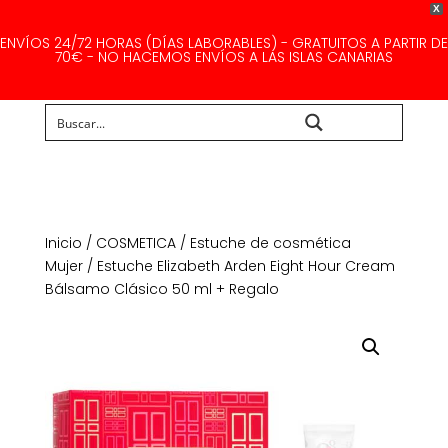
X
ENVÍOS 24/72 HORAS (DÍAS LABORABLES) - GRATUITOS A PARTIR DE
70€ - NO HACEMOS ENVÍOS A LAS ISLAS CANARIAS
Buscar...
Inicio
/
COSMETICA
/
Estuche de cosmética
Mujer
/ Estuche Elizabeth Arden Eight Hour Cream
Bálsamo Clásico 50 ml + Regalo