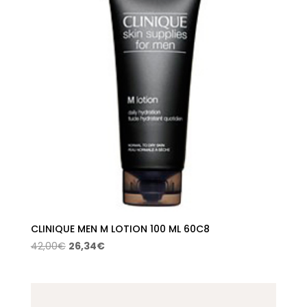
CLINIQUE MEN M LOTION 100 ML 60C8
El
El
42,00
€
26,34
€
precio
precio
original
actual
era:
es: