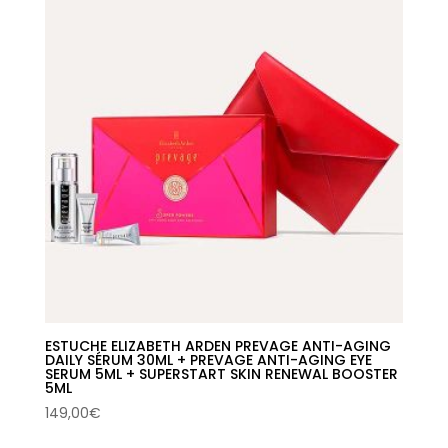
42,00€.
26,34€.
ESTUCHE ELIZABETH ARDEN PREVAGE ANTI-AGING
DAILY SÉRUM 30ML + PREVAGE ANTI-AGING EYE
SERUM 5ML + SUPERSTART SKIN RENEWAL BOOSTER
5ML
149,00
€