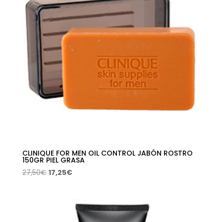
CLINIQUE FOR MEN OIL CONTROL JABÓN ROSTRO
150GR PIEL GRASA
El
El
27,50
€
17,25
€
precio
precio
original
actual
era:
es:
27,50€.
17,25€.