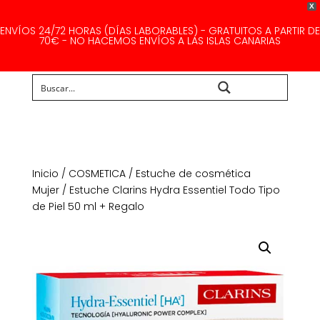
X
ENVÍOS 24/72 HORAS (DÍAS LABORABLES) - GRATUITOS A PARTIR DE
70€ - NO HACEMOS ENVÍOS A LAS ISLAS CANARIAS
Buscar...
Inicio
/
COSMETICA
/
Estuche de cosmética
Mujer
/ Estuche Clarins Hydra Essentiel Todo Tipo
de Piel 50 ml + Regalo