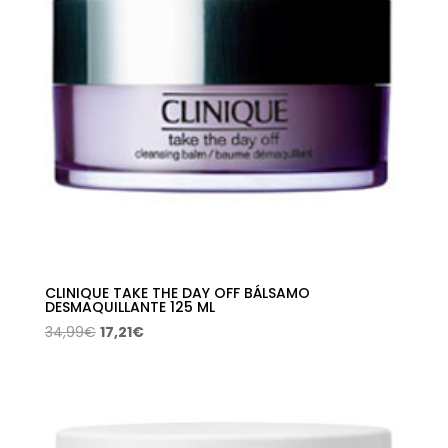
CLINIQUE TAKE THE DAY OFF BÁLSAMO
DESMAQUILLANTE 125 ML
El
El
34,99
€
17,21
€
precio
precio
original
actual
era:
es:
34,99€.
17,21€.