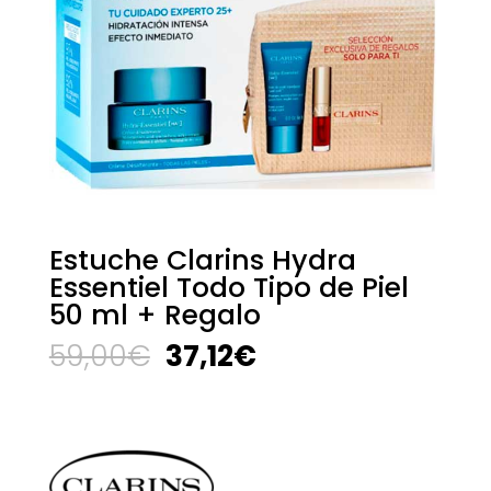
Estuche Clarins Hydra
Essentiel Todo Tipo de Piel
50 ml + Regalo
El
El
59,00
€
37,12
€
precio
precio
original
actual
era:
es:
59,00€.
37,12€.