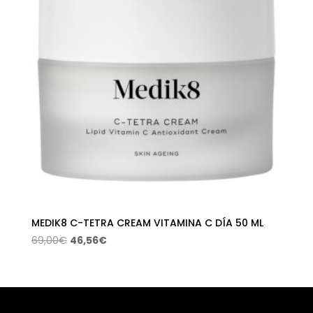
MEDIK8 C-TETRA CREAM VITAMINA C DÍA 50 ML
El
El
69,00
€
46,56
€
precio
precio
original
actual
era:
es:
69,00€.
46,56€.