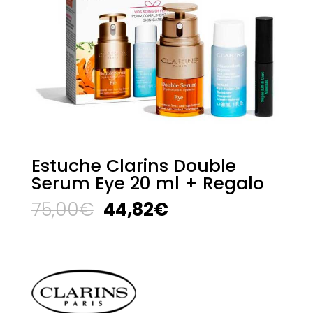
Estuche Clarins Double
Serum Eye 20 ml + Regalo
El
El
75,00
€
44,82
€
precio
precio
original
actual
era:
es:
75,00€.
44,82€.