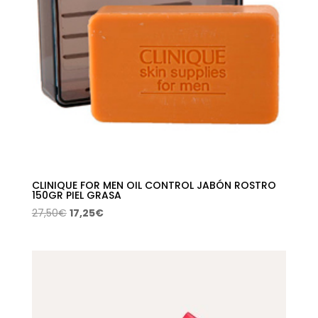
CLINIQUE FOR MEN OIL CONTROL JABÓN ROSTRO
150GR PIEL GRASA
El
El
27,50
€
17,25
€
precio
precio
original
actual
era:
es:
27,50€.
17,25€.