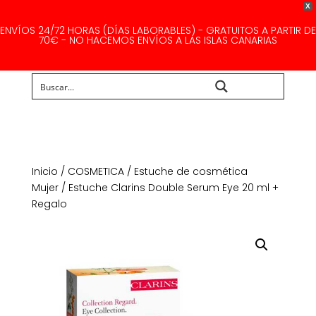
X
ENVÍOS 24/72 HORAS (DÍAS LABORABLES) - GRATUITOS A PARTIR DE
70€ - NO HACEMOS ENVÍOS A LAS ISLAS CANARIAS
Buscar...
Inicio
/
COSMETICA
/
Estuche de cosmética
Mujer
/ Estuche Clarins Double Serum Eye 20 ml +
Regalo