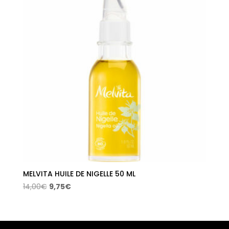
MELVITA HUILE DE NIGELLE 50 ML
El
El
14,00
€
9,75
€
precio
precio
original
actual
era:
es: