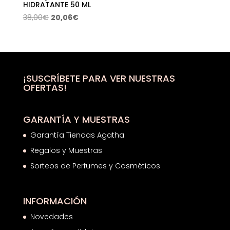
HIDRATANTE 50 ML
El
El
38,00
€
20,06
€
precio
precio
original
actual
era:
es:
38,00€.
20,06€.
¡SUSCRÍBETE PARA VER NUESTRAS
OFERTAS!
GARANTÍA Y MUESTRAS
Garantía Tiendas Agatha
Regalos y Muestras
Sorteos de Perfumes y Cosméticos
INFORMACIÓN
Novedades