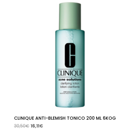
CLINIQUE ANTI-BLEMISH TONICO 200 ML 6KOG
El
El
30,50
€
16,11
€
precio
precio
original
actual