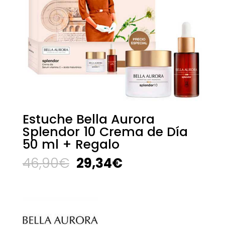
Estuche Bella Aurora
Splendor 10 Crema de Día
50 ml + Regalo
El
El
46,90
€
29,34
€
precio
precio
original
actual
era:
es:
46,90€.
29,34€.