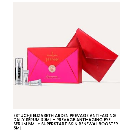
era:
es:
30,50€.
16,11€.
ESTUCHE ELIZABETH ARDEN PREVAGE ANTI-AGING
DAILY SÉRUM 30ML + PREVAGE ANTI-AGING EYE
SERUM 5ML + SUPERSTART SKIN RENEWAL BOOSTER
5ML