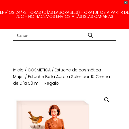
X
ENVÍOS 24/72 HORAS (DÍAS LABORABLES) - GRATUITOS A PARTIR DE
70€ - NO HACEMOS ENVÍOS A LAS ISLAS CANARIAS
Buscar...
Inicio
/
COSMETICA
/
Estuche de cosmética
Mujer
/ Estuche Bella Aurora Splendor 10 Crema
de Día 50 ml + Regalo