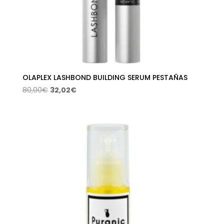
OLAPLEX LASHBOND BUILDING SERUM PESTAÑAS
El
El
80,00
€
32,02
€
precio
precio
original
actual
era:
es:
80,00€.
32,02€.