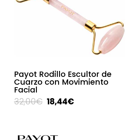
Payot Rodillo Escultor de
Cuarzo con Movimiento
Facial
El
El
32,00
€
18,44
€
precio
precio
original
actual
era:
es:
32,00€.
18,44€.