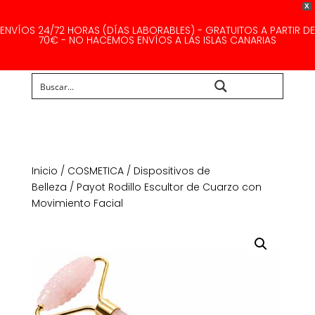
X
ENVÍOS 24/72 HORAS (DÍAS LABORABLES) - GRATUITOS A PARTIR DE
70€ - NO HACEMOS ENVÍOS A LAS ISLAS CANARIAS
Buscar...
Inicio
/
COSMETICA
/
Dispositivos de
Belleza
/ Payot Rodillo Escultor de Cuarzo con
Movimiento Facial