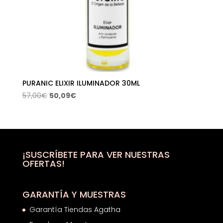
PURANIC ELIXIR ILUMINADOR 30ML
El
El
57,00
€
50,09
€
precio
precio
original
actual
era:
es:
57,00€.
50,09€.
¡SUSCRÍBETE PARA VER NUESTRAS
OFERTAS!
GARANTÍA Y MUESTRAS
Garantía Tiendas Agatha