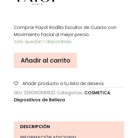
Comprar Payot Rodillo Escultor de Cuarzo con
Movimiento Facial al mejor precio.
Solo quedan 1 disponibles
Payot
Añadir al carrito
Rodillo
Escultor
de
Añadir producto a tu lista de deseos
Cuarzo
con
SKU:
3390150581632
Categorías:
COSMETICA
,
Movimiento
Dispositivos de Belleza
Facial
cantidad
DESCRIPCIÓN
INFORMACIÓN ADICIONAL