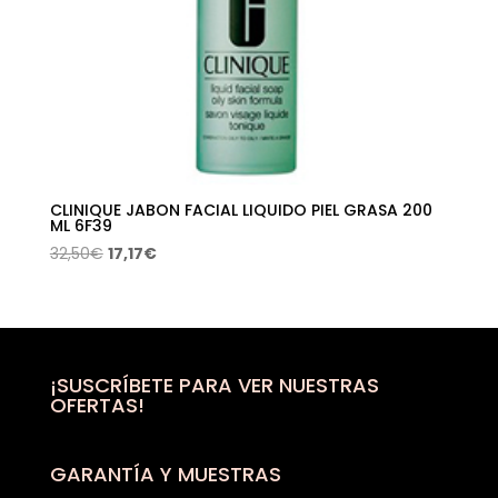
CLINIQUE JABON FACIAL LIQUIDO PIEL GRASA 200
ML 6F39
El
El
32,50
€
17,17
€
precio
precio
original
actual
era:
es:
32,50€.
17,17€.
¡SUSCRÍBETE PARA VER NUESTRAS
OFERTAS!
GARANTÍA Y MUESTRAS