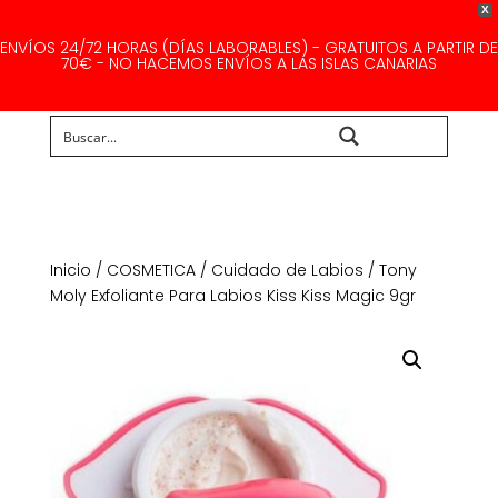
X
ENVÍOS 24/72 HORAS (DÍAS LABORABLES) - GRATUITOS A PARTIR DE
70€ - NO HACEMOS ENVÍOS A LAS ISLAS CANARIAS
Buscar...
Inicio
/
COSMETICA
/
Cuidado de Labios
/ Tony
Moly Exfoliante Para Labios Kiss Kiss Magic 9gr