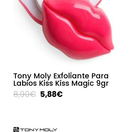
Tony Moly Exfoliante Para
Labios Kiss Kiss Magic 9gr
El
El
8,90
€
5,88
€
precio
precio
original
actual
era:
es:
8,90€.
5,88€.