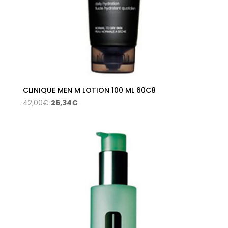
CLINIQUE MEN M LOTION 100 ML 60C8
El
El
42,00
€
26,34
€
precio
precio
original
actual
era:
es:
42,00€.
26,34€.