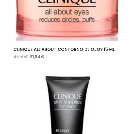
CLINIQUE ALL ABOUT CONTORNO DE OJOS 15 ML
El
El
45,50
€
21,84
€
precio
precio
original
actual
era:
es:
45,50€.
21,84€.