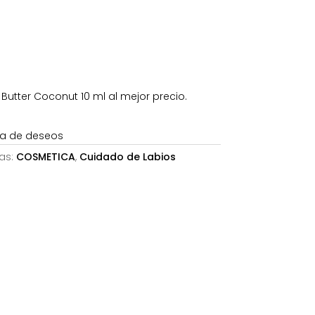
09€.
utter Coconut 10 ml al mejor precio.
sta de deseos
as:
COSMETICA
,
Cuidado de Labios