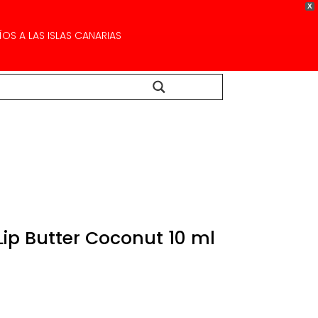
X
OS A LAS ISLAS CANARIAS
Buscar...
ip Butter Coconut 10 ml
ecio
tual