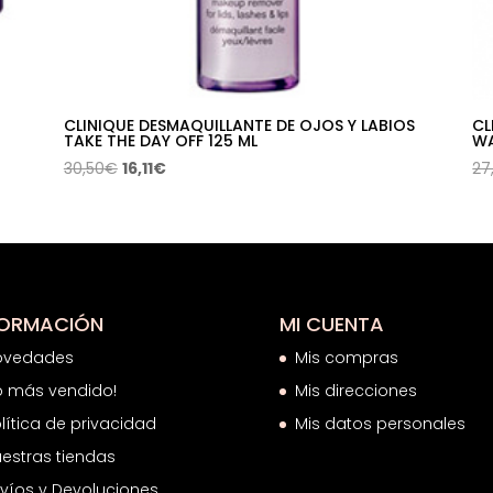
CLINIQUE DESMAQUILLANTE DE OJOS Y LABIOS
CL
TAKE THE DAY OFF 125 ML
W
El
El
30,50
€
16,11
€
27
precio
precio
original
actual
era:
es:
30,50€.
16,11€.
FORMACIÓN
MI CUENTA
ovedades
Mis compras
o más vendido!
Mis direcciones
lítica de privacidad
Mis datos personales
estras tiendas
víos y Devoluciones