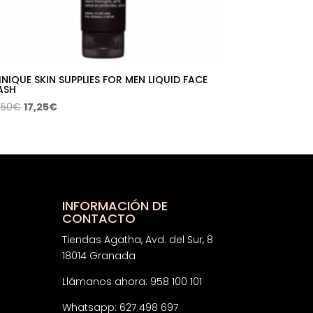
INIQUE SKIN SUPPLIES FOR MEN LIQUID FACE
ASH
El
El
,50
€
17,25
€
precio
precio
original
actual
era:
es:
27,50€.
17,25€.
INFORMACIÓN DE
CONTACTO
Tiendas Agatha, Avd. del Sur, 8
18014 Granada
Llámanos ahora: 958 100 101
Whatsapp: 627 498 697