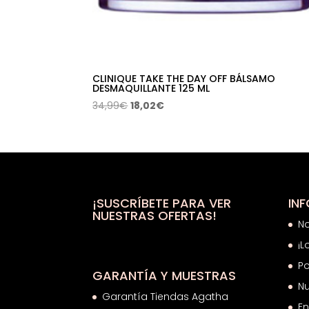
CLINIQUE TAKE THE DAY OFF BÁLSAMO
DESMAQUILLANTE 125 ML
El
El
34,99
€
18,02
€
precio
precio
original
actual
era:
es:
34,99€.
18,02€.
¡SUSCRÍBETE PARA VER
IN
NUESTRAS OFERTAS!
N
¡L
Po
GARANTÍA Y MUESTRAS
Nu
Garantía Tiendas Agatha
En