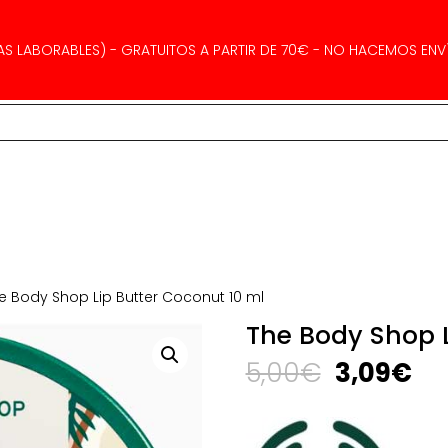
AS LABORABLES) - GRATUITOS A PARTIR DE 70€ - NO HACEMOS ENVÍ
e Body Shop Lip Butter Coconut 10 ml
The Body Shop L
El
El
5,00
€
3,09
€
precio
pr
original
ac
era:
es: