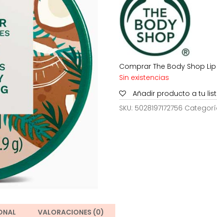
5,00€.
3,
Comprar The Body Shop Lip B
Sin existencias
Añadir producto a tu li
SKU:
5028197172756
Categorí
ONAL
VALORACIONES (0)