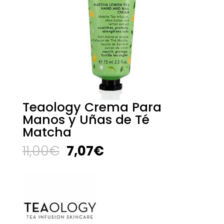
Teaology Crema Para
Manos y Uñas de Té
Matcha
El
El
11,00
€
7,07
€
precio
precio
original
actual
era:
es:
11,00€.
7,07€.