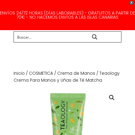
X
ENVÍOS 24/72 HORAS (DÍAS LABORABLES) - GRATUITOS A PARTIR DE
70€ - NO HACEMOS ENVÍOS A LAS ISLAS CANARIAS
Buscar...
Inicio
/
COSMETICA
/
Crema de Manos
/ Teaology
Crema Para Manos y Uñas de Té Matcha