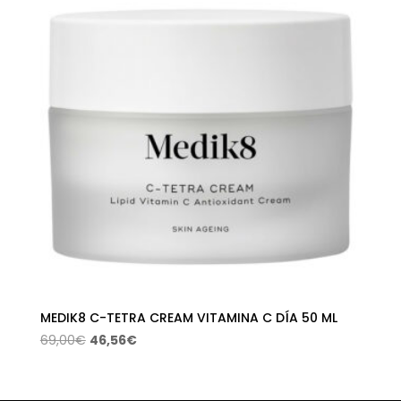
45,50€.
24,03€.
MEDIK8 C-TETRA CREAM VITAMINA C DÍA 50 ML
El
El
69,00
€
46,56
€
precio
precio
original
actual
era:
es: