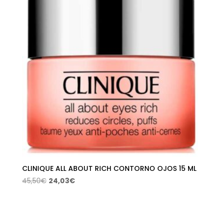
CLINIQUE ALL ABOUT RICH CONTORNO OJOS 15 ML
El
El
45,50
€
24,03
€
precio
precio
original
actual
era:
es: