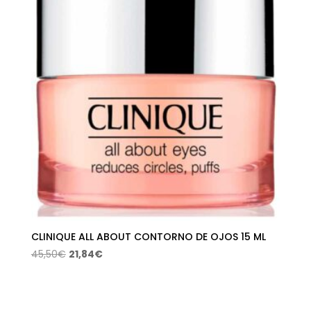
CLINIQUE ALL ABOUT CONTORNO DE OJOS 15 ML
El
El
45,50
€
21,84
€
precio
precio
original
actual
era:
es: