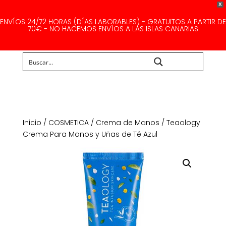
X
ENVÍOS 24/72 HORAS (DÍAS LABORABLES) - GRATUITOS A PARTIR DE
70€ - NO HACEMOS ENVÍOS A LAS ISLAS CANARIAS
Buscar...
Inicio
/
COSMETICA
/
Crema de Manos
/ Teaology
Crema Para Manos y Uñas de Té Azul