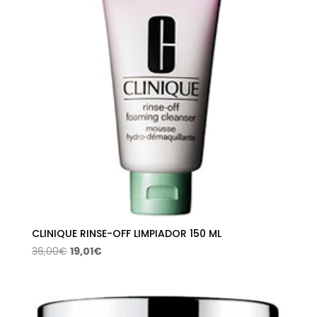
CLINIQUE RINSE-OFF LIMPIADOR 150 ML
El
El
36,00
€
19,01
€
precio
precio
original
actual
era:
es:
36,00€.
19,01€.