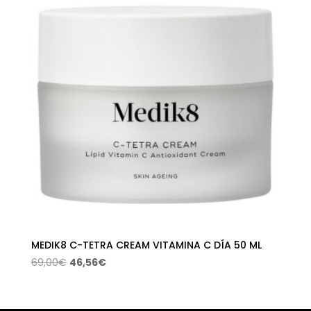
45,50€.
21,84€.
MEDIK8 C-TETRA CREAM VITAMINA C DÍA 50 ML
El
El
69,00
€
46,56
€
precio
precio
original
actual
era:
es: