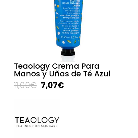
Teaology Crema Para
Manos y Uñas de Té Azul
El
El
11,00
€
7,07
€
precio
precio
original
actual
era:
es:
11,00€.
7,07€.