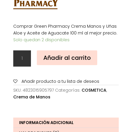
Comprar Green Pharmacy Crema Manos y Uñas
Aloe y Aceite de Aguacate 100 ml al mejor precio.
Solo quedan 2 disponibles
Green
Añadir al carrito
Pharmacy
Crema
Manos
y
Añadir producto a tu lista de deseos
Uñas
SKU:
4823015905797
Categorías:
COSMETICA
,
Aloe
Crema de Manos
y
Aceite
de
Aguacate
INFORMACIÓN ADICIONAL
100