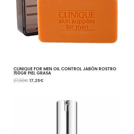
CLINIQUE FOR MEN OIL CONTROL JABÓN ROSTRO
150GR PIEL GRASA
El
El
27,50
€
17,25
€
precio
precio
original
actual
era:
es:
27,50€.
17,25€.