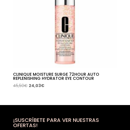
CLINIQUE MOISTURE SURGE 72HOUR AUTO
REPLENISHING HYDRATOR EYE CONTOUR
El
El
45,50
€
24,03
€
precio
precio
original
actual
era:
es:
45,50€.
24,03€.
¡SUSCRÍBETE PARA VER NUESTRAS
OFERTAS!