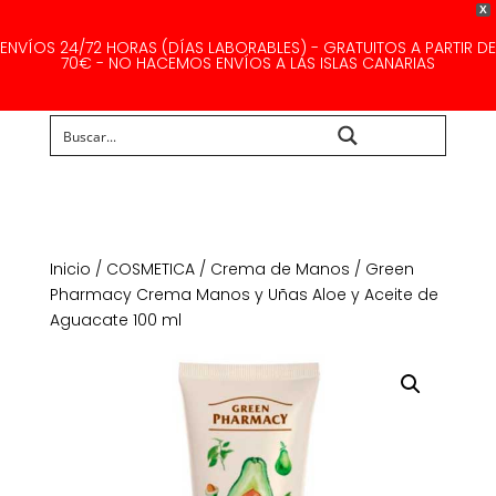
X
ENVÍOS 24/72 HORAS (DÍAS LABORABLES) - GRATUITOS A PARTIR DE
70€ - NO HACEMOS ENVÍOS A LAS ISLAS CANARIAS
Buscar...
Inicio
/
COSMETICA
/
Crema de Manos
/ Green
Pharmacy Crema Manos y Uñas Aloe y Aceite de
Aguacate 100 ml