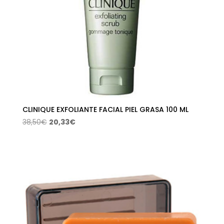
CLINIQUE EXFOLIANTE FACIAL PIEL GRASA 100 ML
El
El
38,50
€
20,33
€
precio
precio
original
actual
era:
es:
38,50€.
20,33€.