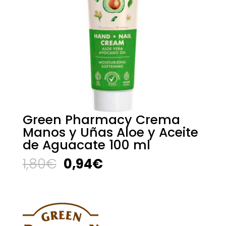
Green Pharmacy Crema
Manos y Uñas Aloe y Aceite
de Aguacate 100 ml
El
El
1,80
€
0,94
€
precio
precio
original
actual
era:
es:
1,80€.
0,94€.