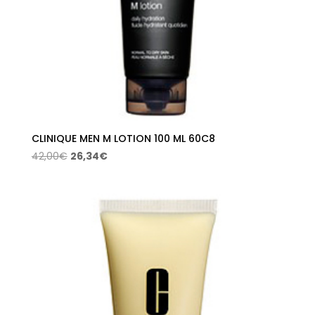
CLINIQUE MEN M LOTION 100 ML 60C8
El
El
42,00
€
26,34
€
precio
precio
original
actual
era:
es:
42,00€.
26,34€.