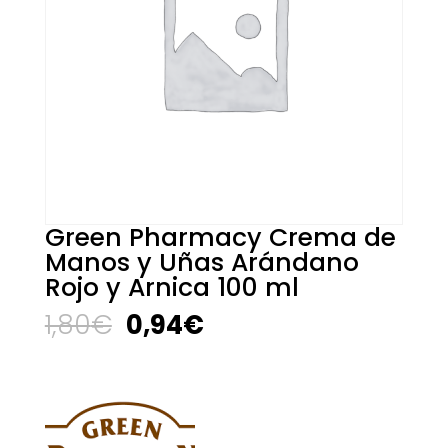
Green Pharmacy Crema de
Manos y Uñas Arándano
Rojo y Arnica 100 ml
El
El
1,80
€
0,94
€
precio
precio
original
actual
era:
es:
1,80€.
0,94€.