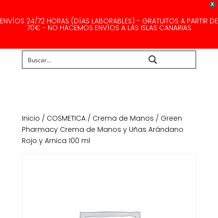
X
ENVÍOS 24/72 HORAS (DÍAS LABORABLES) - GRATUITOS A PARTIR DE
70€ - NO HACEMOS ENVÍOS A LAS ISLAS CANARIAS
Buscar...
Inicio
/
COSMETICA
/
Crema de Manos
/ Green
Pharmacy Crema de Manos y Uñas Arándano
Rojo y Arnica 100 ml