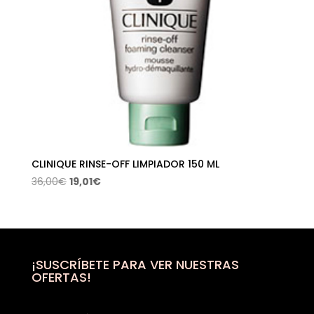
CLINIQUE RINSE-OFF LIMPIADOR 150 ML
El
El
36,00
€
19,01
€
precio
precio
original
actual
era:
es:
36,00€.
19,01€.
¡SUSCRÍBETE PARA VER NUESTRAS
OFERTAS!