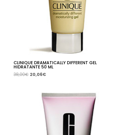
CLINIQUE DRAMATICALLY DIFFERENT GEL
HIDRATANTE 50 ML
El
El
38,00
€
20,06
€
precio
precio
original
actual
era:
es:
38,00€.
20,06€.