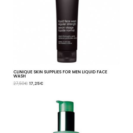
CLINIQUE SKIN SUPPLIES FOR MEN LIQUID FACE
WASH
El
El
27,50
€
17,25
€
precio
precio
original
actual
era:
es:
27,50€.
17,25€.