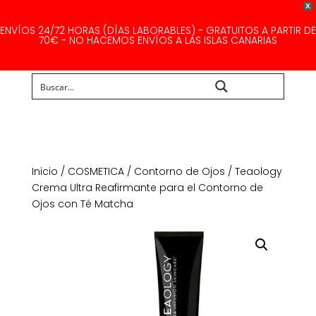
X
ENVÍOS 24/72 HORAS (DÍAS LABORABLES) - GRATUITOS A PARTIR DE
70€ - NO HACEMOS ENVÍOS A LAS ISLAS CANARIAS
Buscar...
Inicio
/
COSMETICA
/
Contorno de Ojos
/ Teaology
Crema Ultra Reafirmante para el Contorno de
Ojos con Té Matcha