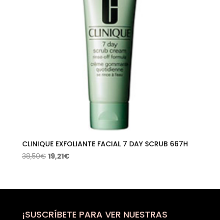
CLINIQUE EXFOLIANTE FACIAL 7 DAY SCRUB 667H
El
El
38,50
€
19,21
€
precio
precio
original
actual
era:
es:
38,50€.
19,21€.
¡SUSCRÍBETE PARA VER NUESTRAS