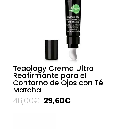
Teaology Crema Ultra
Reafirmante para el
Contorno de Ojos con Té
Matcha
El
El
46,00
€
29,60
€
precio
precio
original
actual
era:
es:
46,00€.
29,60€.