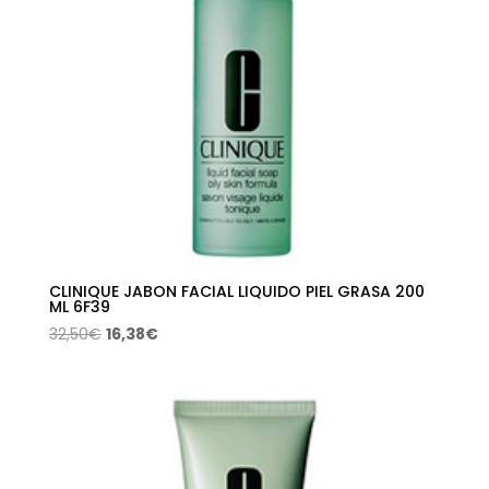
CLINIQUE JABON FACIAL LIQUIDO PIEL GRASA 200
ML 6F39
El
El
32,50
€
16,38
€
precio
precio
original
actual
era:
es:
32,50€.
16,38€.