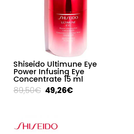
Shiseido Ultimune Eye
Power Infusing Eye
Concentrate 15 ml
El
El
89,50
€
49,26
€
precio
precio
original
actual
era:
es:
89,50€.
49,26€.