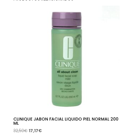
CLINIQUE JABON FACIAL LIQUIDO PIEL NORMAL 200
ML
El
El
32,50
€
17,17
€