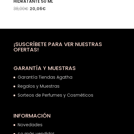
HIDRATANTE 50 ML
El
El
38,00
€
20,06
€
precio
precio
original
actual
era:
es:
38,00€.
20,06€.
¡SUSCRÍBETE PARA VER NUESTRAS
OFERTAS!
GARANTÍA Y MUESTRAS
Garantía Tiendas Agatha
Regalos y Muestras
Sorteos de Perfumes y Cosméticos
INFORMACIÓN
Novedades
¡Lo más vendido!