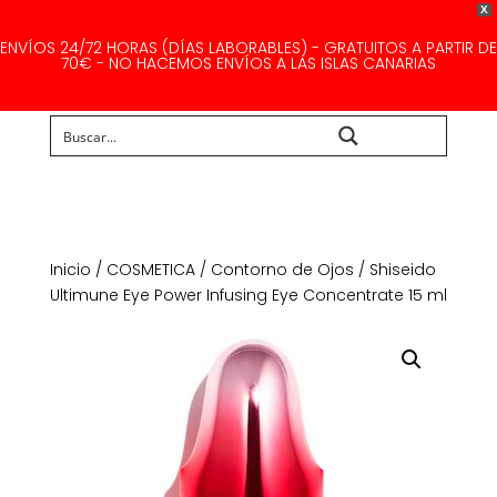
X
ENVÍOS 24/72 HORAS (DÍAS LABORABLES) - GRATUITOS A PARTIR DE
70€ - NO HACEMOS ENVÍOS A LAS ISLAS CANARIAS
Buscar...
Inicio
/
COSMETICA
/
Contorno de Ojos
/ Shiseido
Ultimune Eye Power Infusing Eye Concentrate 15 ml