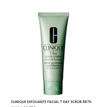
precio
precio
original
actual
era:
es:
32,50€.
17,17€.
CLINIQUE EXFOLIANTE FACIAL 7 DAY SCRUB 667H