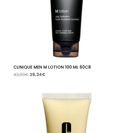
CLINIQUE MEN M LOTION 100 ML 60C8
El
El
42,00
€
26,34
€
precio
precio
original
actual
era:
es:
42,00€.
26,34€.