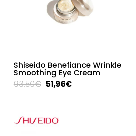
Shiseido Benefiance Wrinkle
Smoothing Eye Cream
El
El
93,50
€
51,96
€
precio
precio
original
actual
era:
es:
93,50€.
51,96€.