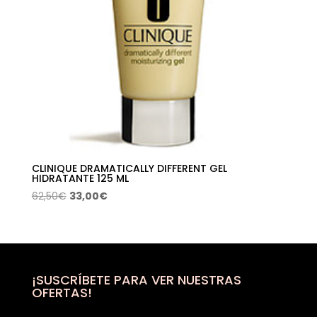
CLINIQUE DRAMATICALLY DIFFERENT GEL
HIDRATANTE 125 ML
El
El
62,50
€
33,00
€
precio
precio
original
actual
era:
es:
62,50€.
33,00€.
¡SUSCRÍBETE PARA VER NUESTRAS
OFERTAS!