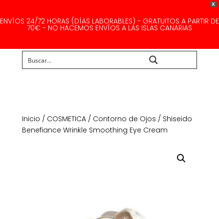
X
ENVÍOS 24/72 HORAS (DÍAS LABORABLES) - GRATUITOS A PARTIR DE
70€ - NO HACEMOS ENVÍOS A LAS ISLAS CANARIAS
Buscar...
Inicio
/
COSMETICA
/
Contorno de Ojos
/ Shiseido
Benefiance Wrinkle Smoothing Eye Cream