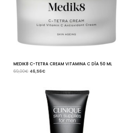
MEDIK8 C-TETRA CREAM VITAMINA C DÍA 50 ML
El
El
69,00
€
46,56
€
precio
precio
original
actual
era:
es:
69,00€.
46,56€.