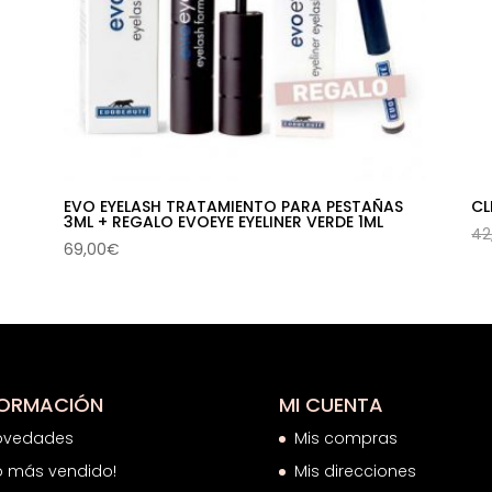
EVO EYELASH TRATAMIENTO PARA PESTAÑAS
CL
3ML + REGALO EVOEYE EYELINER VERDE 1ML
42
69,00
€
FORMACIÓN
MI CUENTA
ovedades
Mis compras
o más vendido!
Mis direcciones