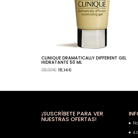
CLINIQUE DRAMATICALLY DIFFERENT GEL
HIDRATANTE 50 ML
El
El
38,00
€
19,14
€
precio
precio
original
actual
era:
es:
38,00€.
19,14€.
¡SUSCRÍBETE PARA VER
IN
NUESTRAS OFERTAS!
N
¡L