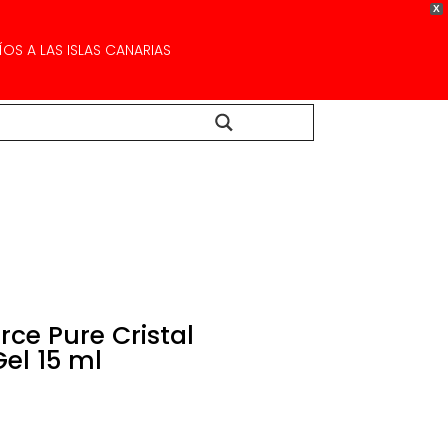
X
OS A LAS ISLAS CANARIAS
Buscar...
urce Pure Cristal
el 15 ml
El
precio
actual