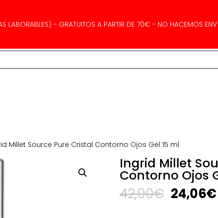
AS LABORABLES) - GRATUITOS A PARTIR DE 70€ - NO HACEMOS ENVÍ
rid Millet Source Pure Cristal Contorno Ojos Gel 15 ml
Ingrid Millet So
Contorno Ojos G
El
42,00
€
24,06
€
precio
original