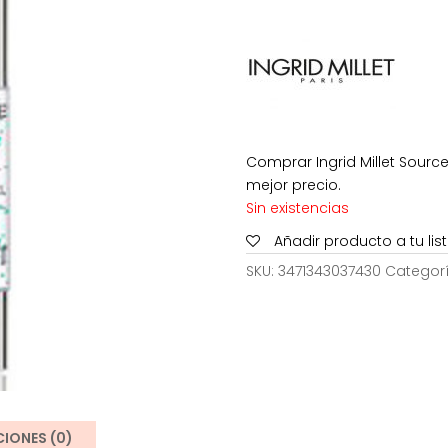
era:
42,00€.
Comprar Ingrid Millet Source
mejor precio.
Sin existencias
Añadir producto a tu li
SKU:
3471343037430
Categor
IONES (0)