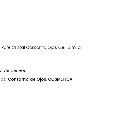
es:
24,06€.
 Pure Cristal Contorno Ojos Gel 15 ml al
sta de deseos
ías:
Contorno de Ojos
,
COSMETICA