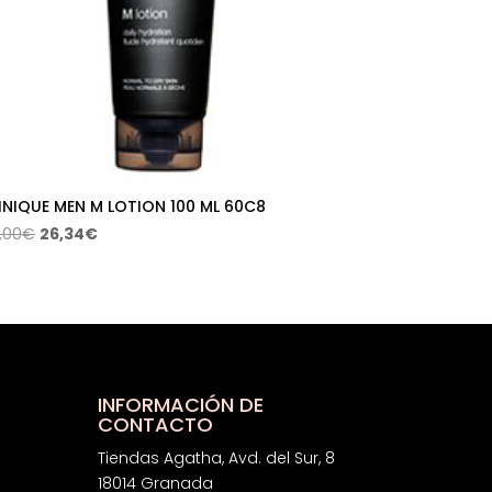
INIQUE MEN M LOTION 100 ML 60C8
El
El
,00
€
26,34
€
precio
precio
original
actual
era:
es:
42,00€.
26,34€.
INFORMACIÓN DE
CONTACTO
Tiendas Agatha, Avd. del Sur, 8
18014 Granada