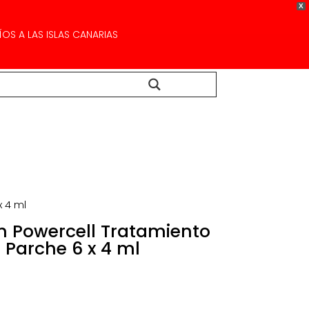
X
OS A LAS ISLAS CANARIAS
Buscar...
x 4 ml
n Powercell Tratamiento
 Parche 6 x 4 ml
l
recio
l
ctual