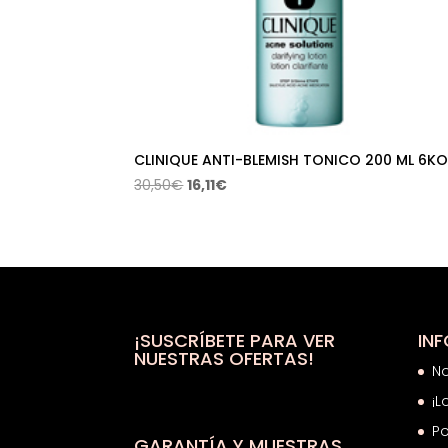
CLINIQUE ANTI-BLEMISH TONICO 200 ML 6K
El
El
30,50
€
16,11
€
precio
precio
original
actual
era:
es:
30,50€.
16,11€.
¡SUSCRÍBETE PARA VER
IN
NUESTRAS OFERTAS!
N
¡L
Po
GARANTÍA Y MUESTRAS