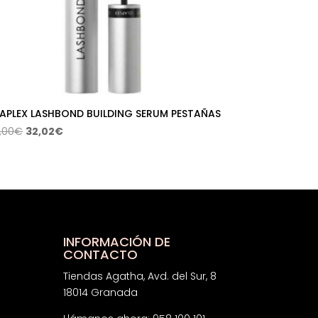
APLEX LASHBOND BUILDING SERUM PESTAÑAS
El
El
,00
€
32,02
€
precio
precio
original
actual
era:
es:
80,00€.
32,02€.
INFORMACIÓN DE
CONTACTO
Tiendas Agatha, Avd. del Sur, 8
18014 Granada