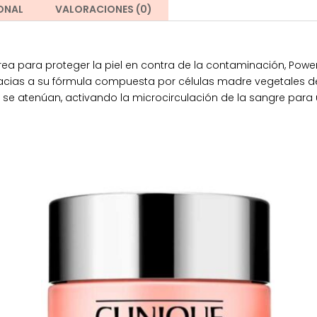
ONAL
VALORACIONES (0)
x
4
ml
cantidad
 crea para proteger la piel en contra de la contaminación, Po
racias a su fórmula compuesta por células madre vegetales de
s se atenúan, activando la microcirculación de la sangre para un