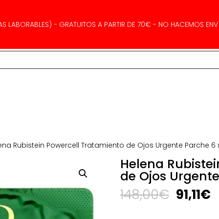
AS LABORABLES) - GRATUITOS A PARTIR DE 70€ - NO HACEMOS ENVÍ
ena Rubistein Powercell Tratamiento de Ojos Urgente Parche 6 
Helena Rubistei
de Ojos Urgente
El
E
148,00
€
91,11
€
precio
p
origina
a