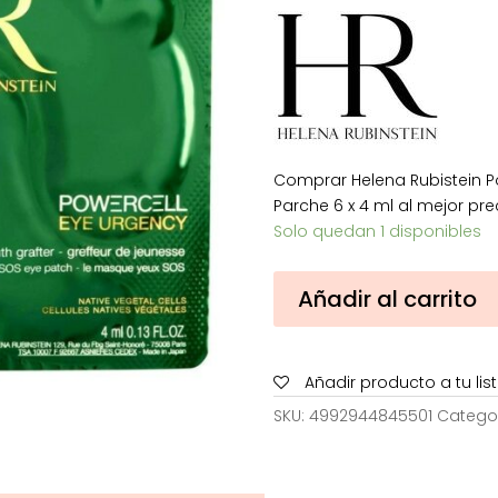
era:
e
148,00
9
Comprar Helena Rubistein P
Parche 6 x 4 ml al mejor pre
Solo quedan 1 disponibles
Helena
Añadir al carrito
Rubistein
Powercell
Tratamiento
Añadir producto a tu li
de
Ojos
SKU:
4992944845501
Catego
Urgente
Parche
6