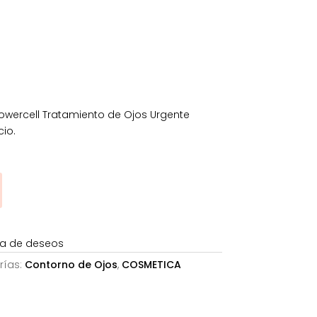
s:
€.
1,11€.
owercell Tratamiento de Ojos Urgente
cio.
sta de deseos
rías:
Contorno de Ojos
,
COSMETICA