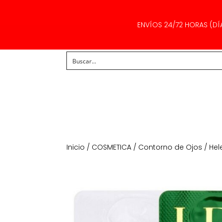
ENVÍOS 24/72 HORAS (DÍ
Inicio
/
COSMETICA
/
Contorno de Ojos
/ Hel