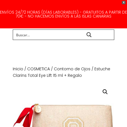
X
ENVÍOS 24/72 HORAS (DÍAS LABORABLES) - GRATUITOS A PARTIR DE
70€ - NO HACEMOS ENVÍOS A LAS ISLAS CANARIAS
Buscar...
Inicio
/
COSMETICA
/
Contorno de Ojos
/ Estuche
Clarins Total Eye Lift 15 ml + Regalo