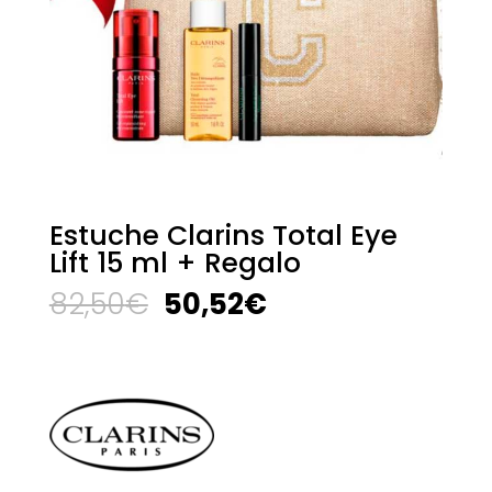
Estuche Clarins Total Eye
Lift 15 ml + Regalo
El
El
82,50
€
50,52
€
precio
precio
original
actual
era:
es:
82,50€.
50,52€.