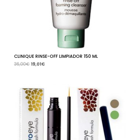
CLINIQUE RINSE-OFF LIMPIADOR 150 ML
El
El
36,00
€
19,01
€
precio
precio
original
actual
era:
es:
36,00€.
19,01€.