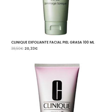
CLINIQUE EXFOLIANTE FACIAL PIEL GRASA 100 ML
El
El
38,50
€
20,33
€
precio
precio
original
actual
era:
es:
38,50€.
20,33€.