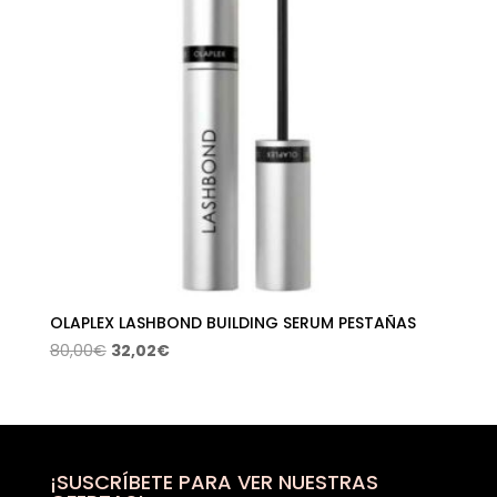
OLAPLEX LASHBOND BUILDING SERUM PESTAÑAS
El
El
80,00
€
32,02
€
precio
precio
original
actual
era:
es:
80,00€.
32,02€.
¡SUSCRÍBETE PARA VER NUESTRAS