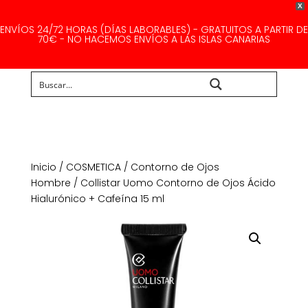
X
ENVÍOS 24/72 HORAS (DÍAS LABORABLES) - GRATUITOS A PARTIR DE
70€ - NO HACEMOS ENVÍOS A LAS ISLAS CANARIAS
Buscar...
Inicio
/
COSMETICA
/
Contorno de Ojos
Hombre
/ Collistar Uomo Contorno de Ojos Ácido
Hialurónico + Cafeína 15 ml