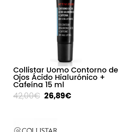
Collistar Uomo Contorno de
Ojos Ácido Hialurónico +
Cafeína 15 ml
El
El
42,00
€
26,89
€
precio
precio
original
actual
era:
es:
42,00€.
26,89€.