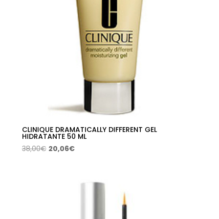
CLINIQUE DRAMATICALLY DIFFERENT GEL
HIDRATANTE 50 ML
El
El
38,00
€
20,06
€
precio
precio
original
actual
era:
es:
38,00€.
20,06€.