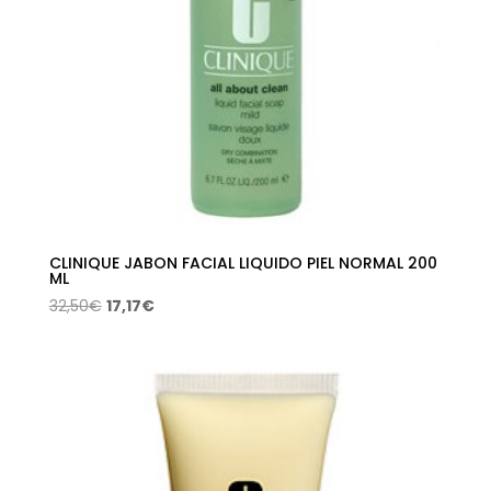
CLINIQUE JABON FACIAL LIQUIDO PIEL NORMAL 200
ML
El
El
32,50
€
17,17
€
precio
precio
original
actual
era:
es:
32,50€.
17,17€.