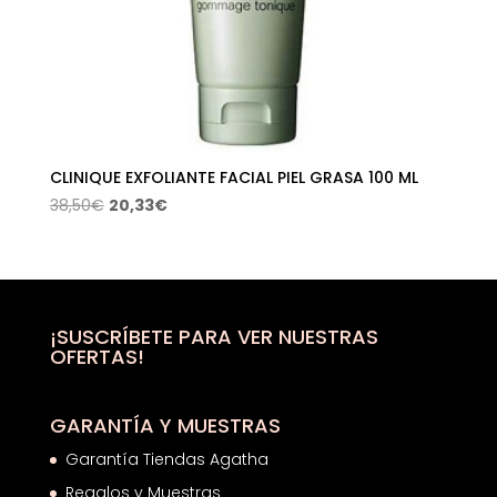
CLINIQUE EXFOLIANTE FACIAL PIEL GRASA 100 ML
El
El
38,50
€
20,33
€
precio
precio
original
actual
era:
es:
38,50€.
20,33€.
¡SUSCRÍBETE PARA VER NUESTRAS
OFERTAS!
GARANTÍA Y MUESTRAS
Garantía Tiendas Agatha
Regalos y Muestras