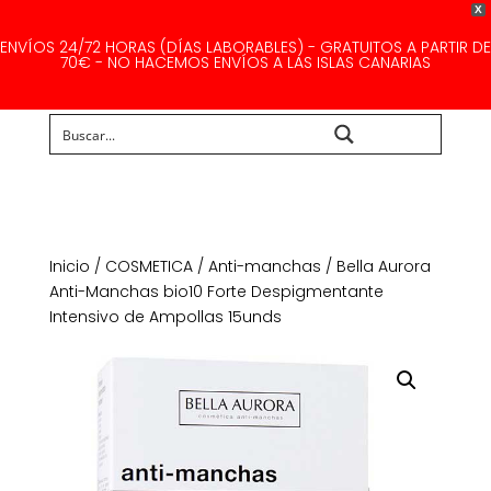
X
ENVÍOS 24/72 HORAS (DÍAS LABORABLES) - GRATUITOS A PARTIR DE
70€ - NO HACEMOS ENVÍOS A LAS ISLAS CANARIAS
Buscar...
Inicio
/
COSMETICA
/
Anti-manchas
/ Bella Aurora
Anti-Manchas bio10 Forte Despigmentante
Intensivo de Ampollas 15unds