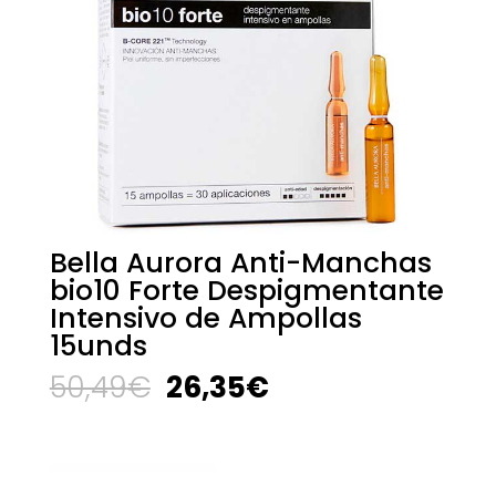
Bella Aurora Anti-Manchas
bio10 Forte Despigmentante
Intensivo de Ampollas
15unds
El
El
50,49
€
26,35
€
precio
precio
original
actual
era:
es:
50,49€.
26,35€.