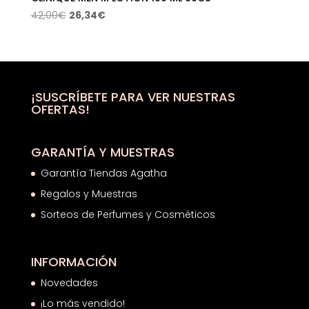
El
El
42,00
€
26,34
€
precio
precio
original
actual
era:
es:
42,00€.
26,34€.
¡SUSCRÍBETE PARA VER NUESTRAS
OFERTAS!
GARANTÍA Y MUESTRAS
Garantía Tiendas Agatha
Regalos y Muestras
Sorteos de Perfumes y Cosméticos
INFORMACIÓN
Novedades
¡Lo más vendido!