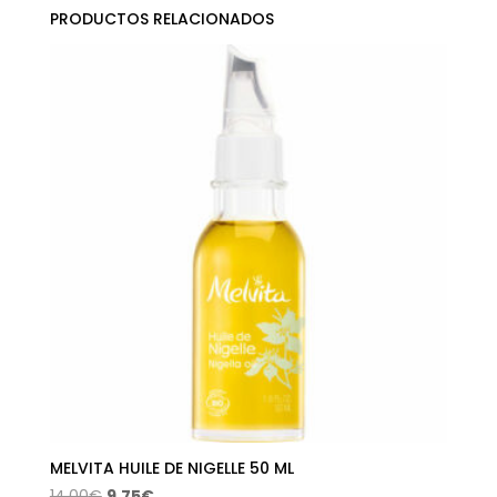
PRODUCTOS RELACIONADOS
MELVITA HUILE DE NIGELLE 50 ML
El
El
14,00
€
9,75
€