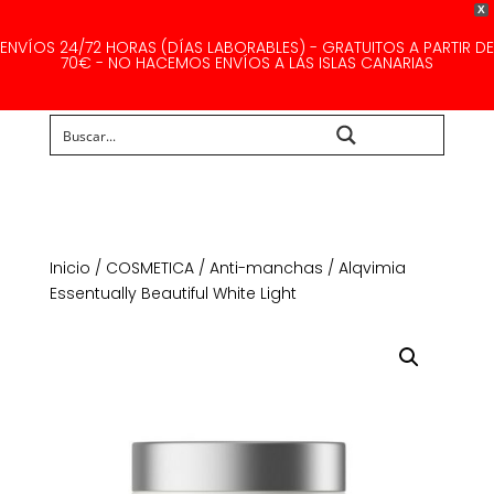
X
ENVÍOS 24/72 HORAS (DÍAS LABORABLES) - GRATUITOS A PARTIR DE
70€ - NO HACEMOS ENVÍOS A LAS ISLAS CANARIAS
Buscar...
Inicio
/
COSMETICA
/
Anti-manchas
/ Alqvimia
Essentually Beautiful White Light