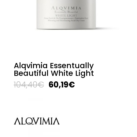
Alqvimia Essentually
Beautiful White Light
El
El
104,40
€
60,19
€
precio
precio
original
actual
era:
es:
104,40€.
60,19€.