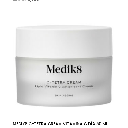
precio
precio
original
actual
era:
es:
14,00€.
9,75€.
MEDIK8 C-TETRA CREAM VITAMINA C DÍA 50 ML