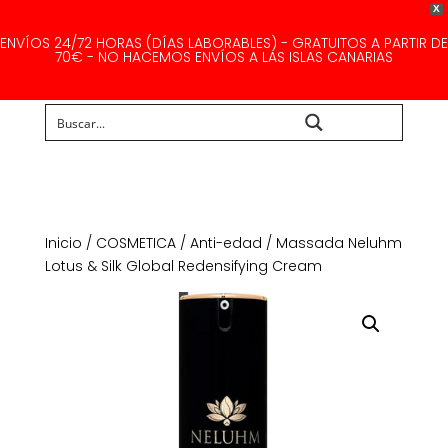
X
ENVÍOS 24/72 HORAS (DÍAS LABORABLES) - GRATUITOS A PARTIR DE
70€ - NO HACEMOS ENVÍOS A LAS ISLAS CANARIAS
Buscar...
Inicio
/
COSMETICA
/
Anti-edad
/ Massada Neluhm
Lotus & Silk Global Redensifying Cream