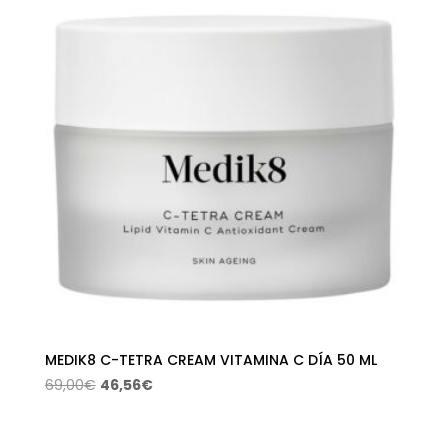
MEDIK8 C-TETRA CREAM VITAMINA C DÍA 50 ML
El
El
69,00
€
46,56
€
precio
precio
original
actual