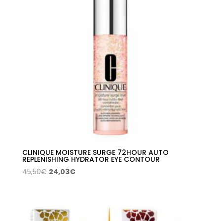
CLINIQUE MOISTURE SURGE 72HOUR AUTO
REPLENISHING HYDRATOR EYE CONTOUR
El
El
45,50
€
24,03
€
precio
precio
original
actual
era:
es:
45,50€.
24,03€.