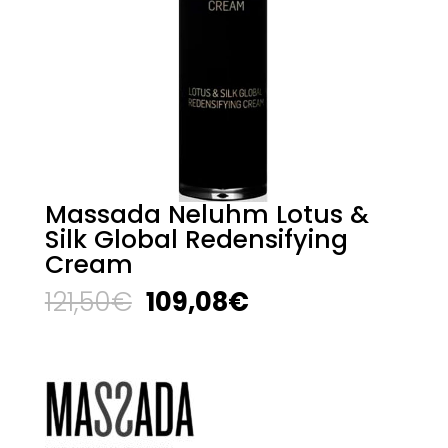
Massada Neluhm Lotus &
Silk Global Redensifying
Cream
El
El
121,50
€
109,08
€
precio
precio
original
actual
era:
es:
121,50€.
109,08€.