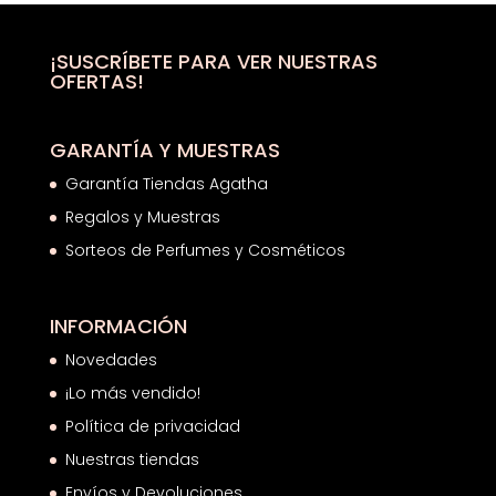
era:
es:
69,00€.
46,56€.
¡SUSCRÍBETE PARA VER NUESTRAS
OFERTAS!
GARANTÍA Y MUESTRAS
Garantía Tiendas Agatha
Regalos y Muestras
Sorteos de Perfumes y Cosméticos
INFORMACIÓN
Novedades
¡Lo más vendido!
Política de privacidad
Nuestras tiendas
Envíos y Devoluciones