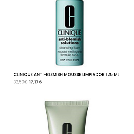
CLINIQUE ANTI-BLEMISH MOUSSE LIMPIADOR 125 ML
El
El
32,50
€
17,17
€
precio
precio
original
actual
era:
es:
32,50€.
17,17€.