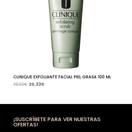
CLINIQUE EXFOLIANTE FACIAL PIEL GRASA 100 ML
El
El
38,50
€
20,33
€
precio
precio
original
actual
era:
es:
38,50€.
20,33€.
¡SUSCRÍBETE PARA VER NUESTRAS
OFERTAS!