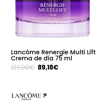
Lancôme Renergie Multi Lift
Crema de día 75 ml
El
El
127,00
€
89,18
€
precio
precio
original
actual
era:
es:
127,00€.
89,18€.