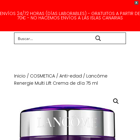
X
ENVÍOS 24/72 HORAS (DÍAS LABORABLES) - GRATUITOS A PARTIR DE
70€ - NO HACEMOS ENVÍOS A LAS ISLAS CANARIAS
Buscar...
Inicio
/
COSMETICA
/
Anti-edad
/ Lancôme
Renergie Multi Lift Crema de día 75 ml