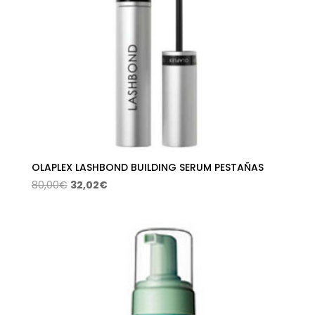
OLAPLEX LASHBOND BUILDING SERUM PESTAÑAS
El
El
80,00
€
32,02
€
precio
precio
original
actual
era:
es:
80,00€.
32,02€.