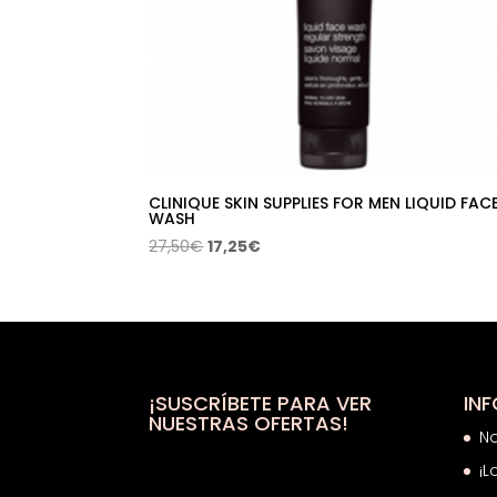
CLINIQUE SKIN SUPPLIES FOR MEN LIQUID FAC
WASH
El
El
27,50
€
17,25
€
precio
precio
original
actual
era:
es:
27,50€.
17,25€.
¡SUSCRÍBETE PARA VER
IN
NUESTRAS OFERTAS!
N
¡L