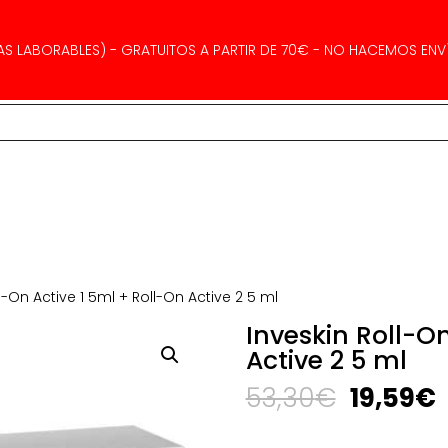
AS LABORABLES) - GRATUITOS A PARTIR DE 70€ - NO HACEMOS ENVÍ
l-On Active 1 5ml + Roll-On Active 2 5 ml
Inveskin Roll-On
Active 2 5 ml
El
E
53,30
€
19,59
€
precio
p
original