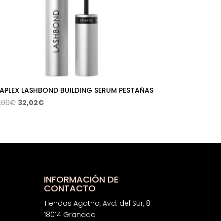
APLEX LASHBOND BUILDING SERUM PESTAÑAS
El
El
,00
€
32,02
€
precio
precio
original
actual
era:
es:
80,00€.
32,02€.
INFORMACIÓN DE
CONTACTO
Tiendas Agatha, Avd. del Sur, 8
18014 Granada