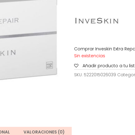
era:
e
54,10€.
4
Comprar Inveskin Extra Repai
Sin existencias
Añadir producto a tu li
SKU:
5222015026039
Categor
ONAL
VALORACIONES (0)