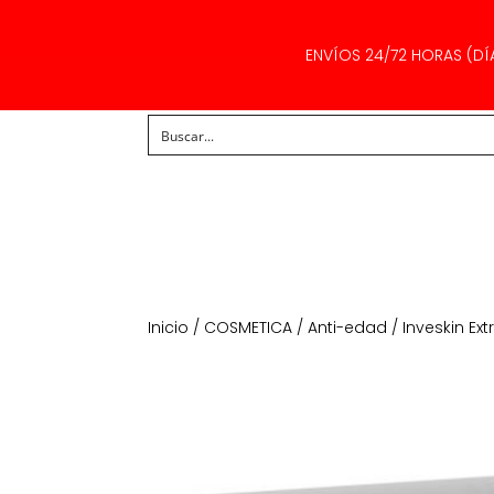
ENVÍOS 24/72 HORAS (DÍ
Inicio
/
COSMETICA
/
Anti-edad
/ Inveskin Ex