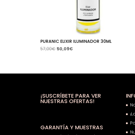
PURANIC ELIXIR ILUMINADOR 30ML
El
El
57,00
€
50,09
€
precio
precio
original
actual
era:
es:
57,00€.
50,09€.
¡SUSCRÍBETE PARA VER
IN
NUESTRAS OFERTAS!
N
¡L
Po
GARANTÍA Y MUESTRAS
Nu