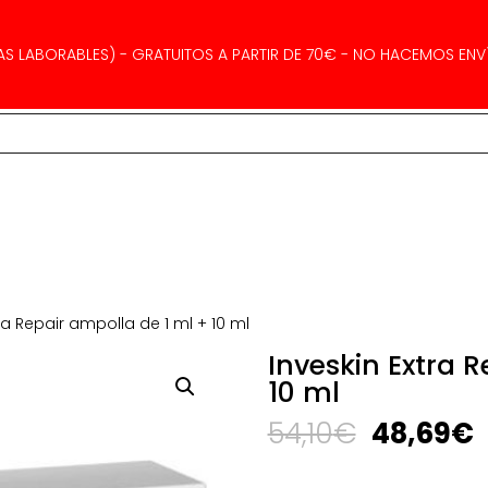
AS LABORABLES) - GRATUITOS A PARTIR DE 70€ - NO HACEMOS ENVÍ
tra Repair ampolla de 1 ml + 10 ml
Inveskin Extra 
10 ml
El
E
54,10
€
48,69
€
precio
p
original
a