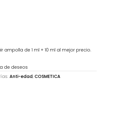
s:
8,69€.
r ampolla de 1 ml + 10 ml al mejor precio.
sta de deseos
ías:
Anti-edad
,
COSMETICA