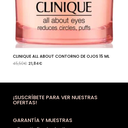
CLINIQUE ALL ABOUT CONTORNO DE OJOS 15 ML
El
El
45,50
€
21,84
€
precio
precio
original
actual
era:
es:
45,50€.
21,84€.
¡SUSCRÍBETE PARA VER NUESTRAS
OFERTAS!
GARANTÍA Y MUESTRAS