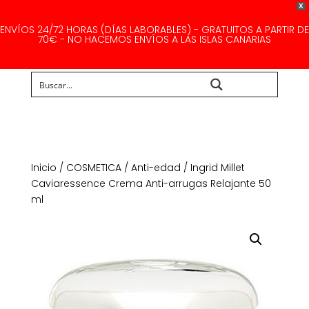
X
ENVÍOS 24/72 HORAS (DÍAS LABORABLES) - GRATUITOS A PARTIR DE
70€ - NO HACEMOS ENVÍOS A LAS ISLAS CANARIAS
Buscar...
Inicio
/
COSMETICA
/
Anti-edad
/ Ingrid Millet
Caviaressence Crema Anti-arrugas Relajante 50
ml