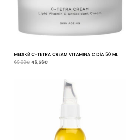
MEDIK8 C-TETRA CREAM VITAMINA C DÍA 50 ML
El
El
69,00
€
46,56
€
precio
precio
original
actual
era:
es:
69,00€.
46,56€.