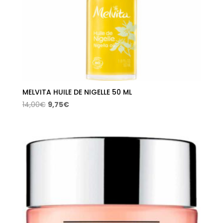
MELVITA HUILE DE NIGELLE 50 ML
El
El
14,00
€
9,75
€
precio
precio
original
actual
era:
es:
14,00€.
9,75€.