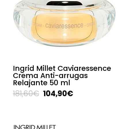
Ingrid Millet Caviaressence
Crema Anti-arrugas
Relajante 50 ml
El
El
181,60
€
104,90
€
precio
precio
original
actual
era:
es:
181,60€.
104,90€.