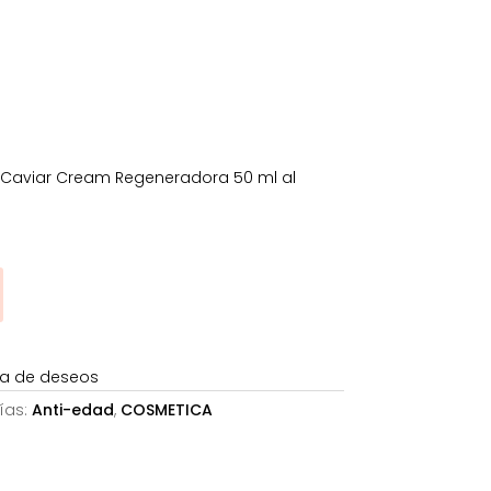
es:
0€.
218,28€.
luCaviar Cream Regeneradora 50 ml al
sta de deseos
ías:
Anti-edad
,
COSMETICA