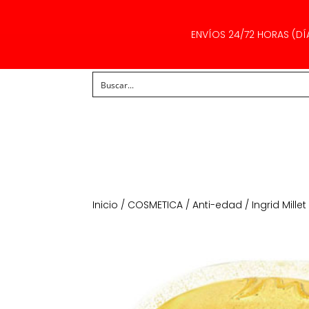
ENVÍOS 24/72 HORAS (DÍ
Inicio
/
COSMETICA
/
Anti-edad
/ Ingrid Mil