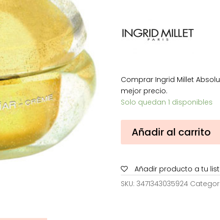
era:
436,0
Comprar Ingrid Millet Abso
mejor precio.
Solo quedan 1 disponibles
Ingrid
Añadir al carrito
Millet
AbsoluCaviar
Cream
Añadir producto a tu li
Regeneradora
50
SKU:
3471343035924
Categor
ml
cantidad