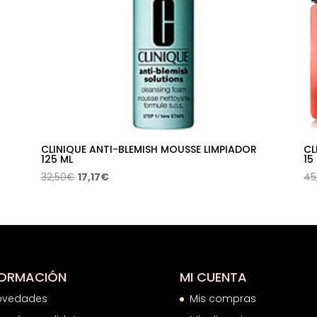
CLINIQUE ANTI-BLEMISH MOUSSE LIMPIADOR
CL
125 ML
15
El
El
32,50
€
17,17
€
45
precio
precio
original
actual
era:
es:
32,50€.
17,17€.
FORMACIÓN
MI CUENTA
ovedades
Mis compras