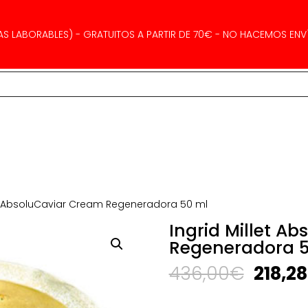
AS LABORABLES) - GRATUITOS A PARTIR DE 70€ - NO HACEMOS ENVÍ
let AbsoluCaviar Cream Regeneradora 50 ml
Ingrid Millet A
Regeneradora 
El
436,00
€
218,28
precio
origin