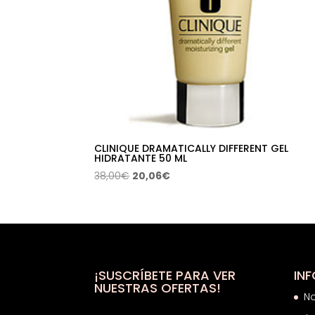
CLINIQUE DRAMATICALLY DIFFERENT GEL
HIDRATANTE 50 ML
El
El
38,00
€
20,06
€
precio
precio
original
actual
era:
es:
38,00€.
20,06€.
¡SUSCRÍBETE PARA VER
IN
NUESTRAS OFERTAS!
N