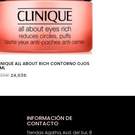
INIQUE ALL ABOUT RICH CONTORNO OJOS
 ML
El
El
,50
€
24,03
€
precio
precio
original
actual
era:
es:
45,50€.
24,03€.
INFORMACIÓN DE
CONTACTO
Tiendas Agatha, Avd. del Sur, 8