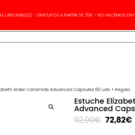
AS LABORABLES) - GRATUITOS A PARTIR DE 70€ - NO HACEMOS ENVÍ
izabeth Arden Ceramide Advanced Capsules 60 uds + Regalo
Estuche Elizab
Advanced Capsu
El
E
112,00
€
72,82
€
precio
original