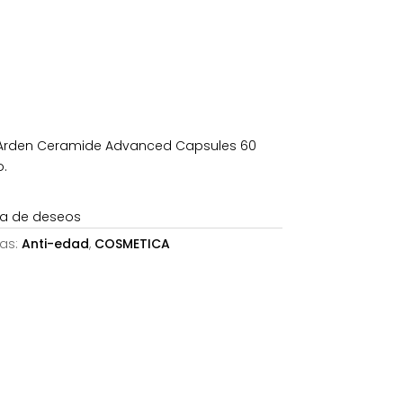
es:
72,82€.
 Arden Ceramide Advanced Capsules 60
o.
sta de deseos
as:
Anti-edad
,
COSMETICA