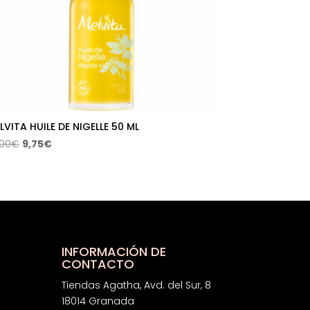
LVITA HUILE DE NIGELLE 50 ML
El
El
,00
€
9,75
€
precio
precio
original
actual
era:
es:
14,00€.
9,75€.
INFORMACIÓN DE
CONTACTO
Tiendas Agatha, Avd. del Sur, 8
18014 Granada