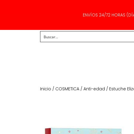
ENVÍOS 24/72 HORAS (DÍ
Inicio
/
COSMETICA
/
Anti-edad
/ Estuche El