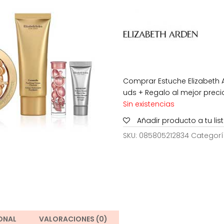
era:
112,00€.
Comprar Estuche Elizabeth
uds + Regalo al mejor preci
Sin existencias
Añadir producto a tu li
SKU:
085805212834
Categorí
ONAL
VALORACIONES (0)