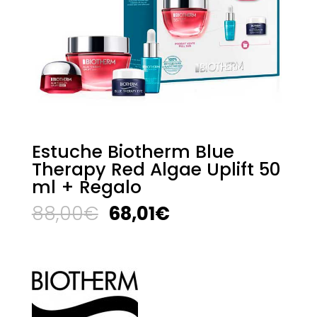
Estuche Biotherm Blue
Therapy Red Algae Uplift 50
ml + Regalo
El
El
88,00
€
68,01
€
precio
precio
original
actual
era:
es:
88,00€.
68,01€.