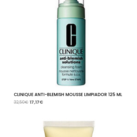
CLINIQUE ANTI-BLEMISH MOUSSE LIMPIADOR 125 ML
El
El
32,50
€
17,17
€
precio
precio
original
actual
era:
es:
32,50€.
17,17€.