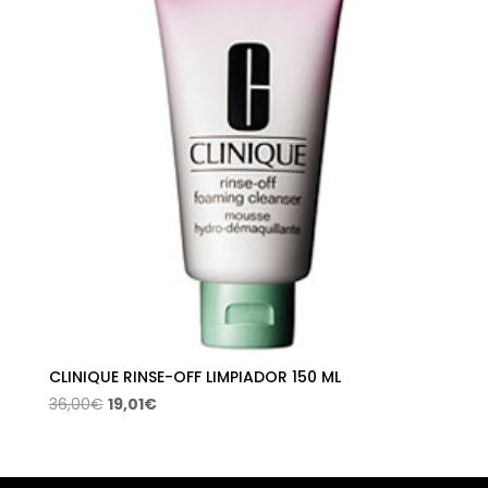
38,00€.
20,06€.
CLINIQUE RINSE-OFF LIMPIADOR 150 ML
El
El
36,00
€
19,01
€
precio
precio
original
actual
era:
es: