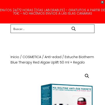
X
ENVÍOS 24/72 HORAS (DÍAS LABORABLES) - GRATUITOS A PARTIR DE
70€ - NO HACEMOS ENVÍOS A LAS ISLAS CANARIAS
Buscar...
Inicio
/
COSMETICA
/
Anti-edad
/ Estuche Biotherm
Blue Therapy Red Algae Uplift 50 ml + Regalo