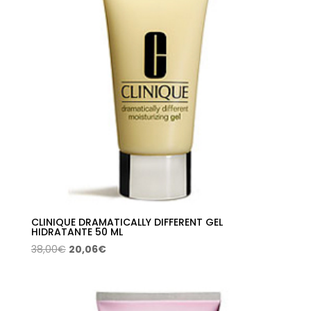
CLINIQUE DRAMATICALLY DIFFERENT GEL
HIDRATANTE 50 ML
El
El
38,00
€
20,06
€
precio
precio
original
actual
era:
es: