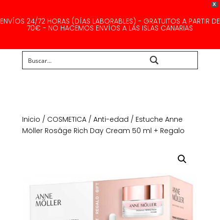
X
ENVÍOS 24/72 HORAS (DÍAS LABORABLES) - GRATUITOS A PARTIR DE
70€ - NO HACEMOS ENVÍOS A LAS ISLAS CANARIAS
Buscar...
Inicio
/
COSMETICA
/
Anti-edad
/ Estuche Anne
Möller Rosâge Rich Day Cream 50 ml + Regalo