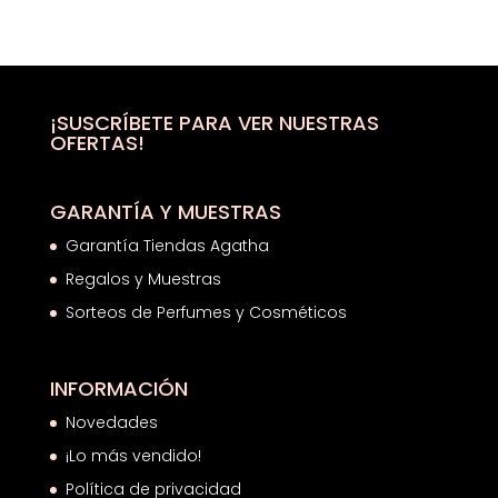
precio
precio
original
actual
era:
es:
38,50€.
20,33€.
¡SUSCRÍBETE PARA VER NUESTRAS
OFERTAS!
GARANTÍA Y MUESTRAS
Garantía Tiendas Agatha
Regalos y Muestras
Sorteos de Perfumes y Cosméticos
INFORMACIÓN
Novedades
¡Lo más vendido!
Política de privacidad