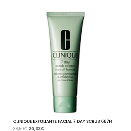
precio
precio
original
actual
era:
es:
45,50€.
24,03€.
CLINIQUE EXFOLIANTE FACIAL 7 DAY SCRUB 667H
El
El
38,50
€
20,33
€