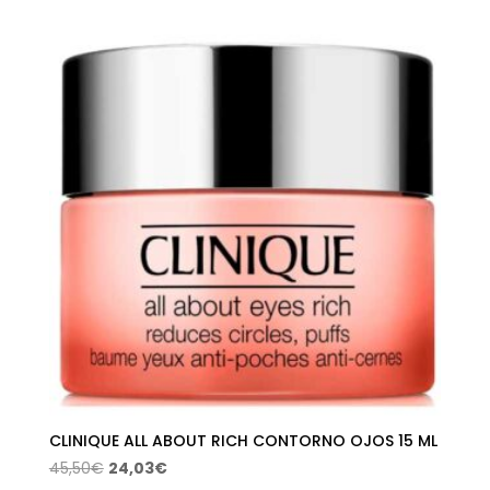
original
actual
era:
es:
38,00€.
20,06€.
CLINIQUE ALL ABOUT RICH CONTORNO OJOS 15 ML
El
El
45,50
€
24,03
€