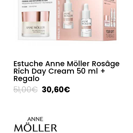
Estuche Anne Möller Rosâge
Rich Day Cream 50 ml +
Regalo
El
El
51,00
€
30,60
€
precio
precio
original
actual
era:
es:
51,00€.
30,60€.