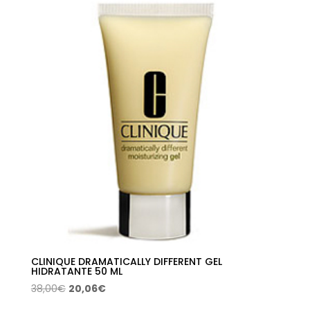
CLINIQUE DRAMATICALLY DIFFERENT GEL
HIDRATANTE 50 ML
El
El
38,00
€
20,06
€
precio
precio