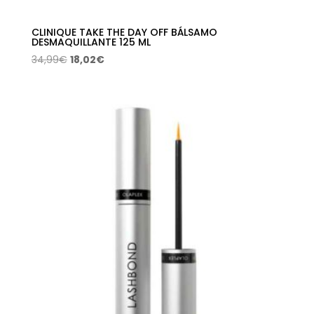
CLINIQUE TAKE THE DAY OFF BÁLSAMO
DESMAQUILLANTE 125 ML
El
El
34,99
€
18,02
€
precio
precio
original
actual
era:
es:
34,99€.
18,02€.