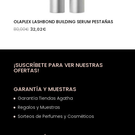
OLAPLEX LASHBOND BUILDING SERUM PESTAÑAS
El
El
80,00
€
32,02
€
precio
precio
original
actual
era:
es:
80,00€.
32,02€.
¡SUSCRÍBETE PARA VER NUESTRAS
OFERTAS!
GARANTÍA Y MUESTRAS
Garantía Tiendas Agatha
Regalos y Muestras
Sorteos de Perfumes y Cosméticos