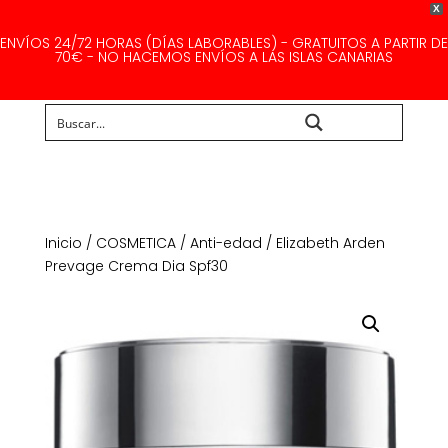
X
ENVÍOS 24/72 HORAS (DÍAS LABORABLES) - GRATUITOS A PARTIR DE
70€ - NO HACEMOS ENVÍOS A LAS ISLAS CANARIAS
Buscar...
Inicio
/
COSMETICA
/
Anti-edad
/ Elizabeth Arden
Prevage Crema Dia Spf30