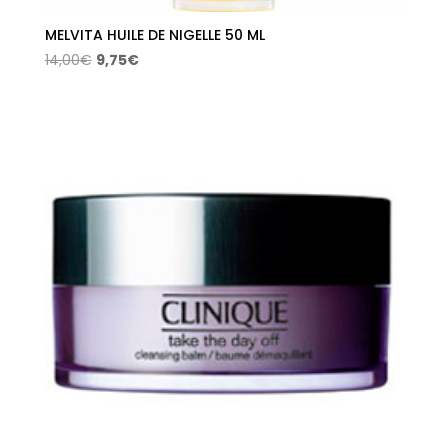
MELVITA HUILE DE NIGELLE 50 ML
El
El
14,00
€
9,75
€
precio
precio
original
actual
era:
es:
14,00€.
9,75€.