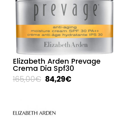
Elizabeth Arden Prevage
Crema Dia Spf30
El
El
165,00
€
84,29
€
precio
precio
original
actual
era:
es:
165,00€.
84,29€.