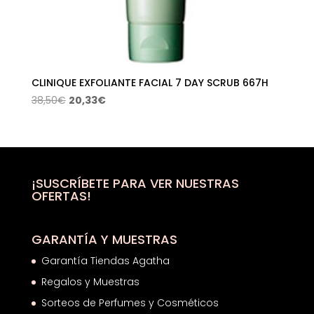
CLINIQUE EXFOLIANTE FACIAL 7 DAY SCRUB 667H
El
El
38,50
€
20,33
€
precio
precio
original
actual
era:
es:
38,50€.
20,33€.
¡SUSCRÍBETE PARA VER NUESTRAS
OFERTAS!
GARANTÍA Y MUESTRAS
Garantía Tiendas Agatha
Regalos y Muestras
Sorteos de Perfumes y Cosméticos