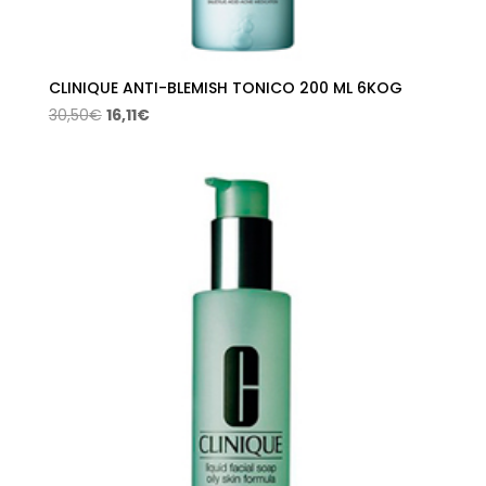
CLINIQUE ANTI-BLEMISH TONICO 200 ML 6KOG
El
El
30,50
€
16,11
€
precio
precio
original
actual
era:
es:
30,50€.
16,11€.