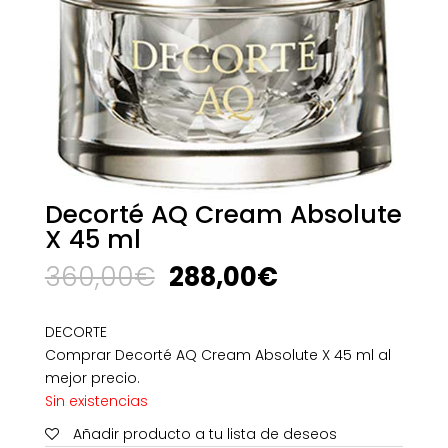
Decorté AQ Cream Absolute
X 45 ml
El
El
360,00
€
288,00
€
precio
precio
original
actual
DECORTE
era:
es:
Comprar Decorté AQ Cream Absolute X 45 ml al
360,00€.
288,00€.
mejor precio.
Sin existencias
Añadir producto a tu lista de deseos