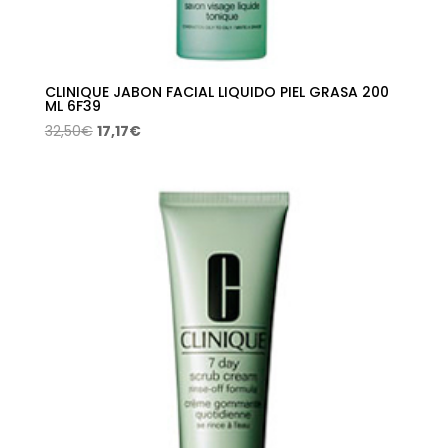
CLINIQUE JABON FACIAL LIQUIDO PIEL GRASA 200
ML 6F39
El
El
32,50
€
17,17
€
precio
precio
original
actual
era:
es:
32,50€.
17,17€.