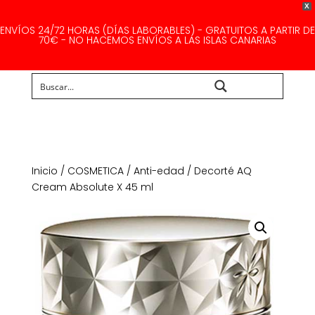
X
ENVÍOS 24/72 HORAS (DÍAS LABORABLES) - GRATUITOS A PARTIR DE
70€ - NO HACEMOS ENVÍOS A LAS ISLAS CANARIAS
Buscar...
Inicio
/
COSMETICA
/
Anti-edad
/ Decorté AQ
Cream Absolute X 45 ml