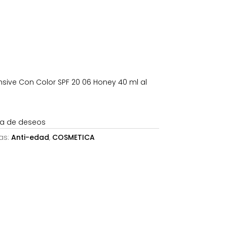
s:
9,71€.
ensive Con Color SPF 20 06 Honey 40 ml al
sta de deseos
as:
Anti-edad
,
COSMETICA