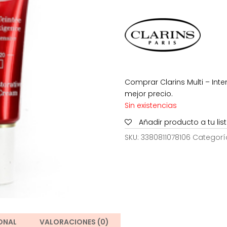
era:
e
67,00€.
3
Comprar Clarins Multi – Int
mejor precio.
Sin existencias
Añadir producto a tu li
SKU:
3380811078106
Categorí
ONAL
VALORACIONES (0)