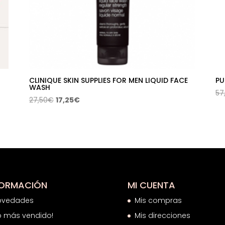
CLINIQUE SKIN SUPPLIES FOR MEN LIQUID FACE
PU
WASH
57
El
El
27,50
€
17,25
€
precio
precio
original
actual
era:
es:
27,50€.
17,25€.
FORMACIÓN
MI CUENTA
ovedades
Mis compras
o más vendido!
Mis direcciones