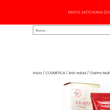
ENVÍOS 24/72 HORAS (DÍ
Inicio
/
COSMETICA
/
Anti-edad
/ Clarins Mul