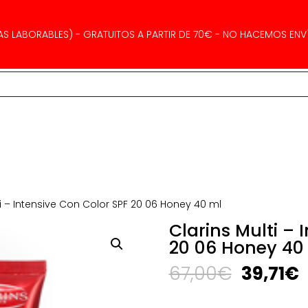
AS LABORABLES) - GRATUITOS A PARTIR DE 70€ - NO HACEMOS ENVÍ
ti – Intensive Con Color SPF 20 06 Honey 40 ml
Clarins Multi – 
20 06 Honey 40
El
E
67,00
€
39,71
€
precio
p
original
a