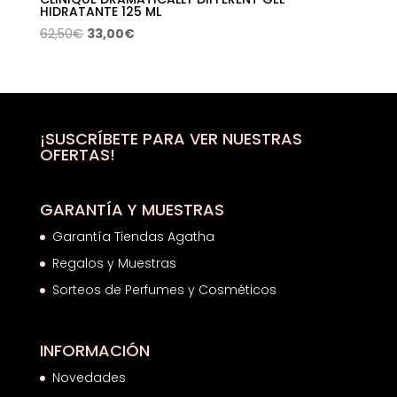
HIDRATANTE 125 ML
El
El
62,50
€
33,00
€
precio
precio
original
actual
era:
es:
62,50€.
33,00€.
¡SUSCRÍBETE PARA VER NUESTRAS
OFERTAS!
GARANTÍA Y MUESTRAS
Garantía Tiendas Agatha
Regalos y Muestras
Sorteos de Perfumes y Cosméticos
INFORMACIÓN
Novedades