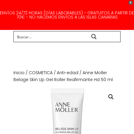
X
ENVÍOS 24/72 HORAS (DÍAS LABORABLES) - GRATUITOS A PARTIR DE
70€ - NO HACEMOS ENVÍOS A LAS ISLAS CANARIAS
Buscar...
Inicio
/
COSMETICA
/
Anti-edad
/ Anne Moller
Belage Skin Up Gel Roller Reafirmante Hd 50 ml