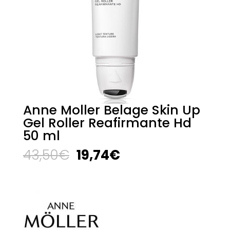
Anne Moller Belage Skin Up
Gel Roller Reafirmante Hd
50 ml
El
El
43,50
€
19,74
€
precio
precio
original
actual
era:
es:
43,50€.
19,74€.