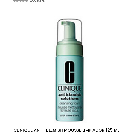
38,50
€
20,33
€
precio
precio
original
actual
era:
es:
38,50€.
20,33€.
CLINIQUE ANTI-BLEMISH MOUSSE LIMPIADOR 125 ML