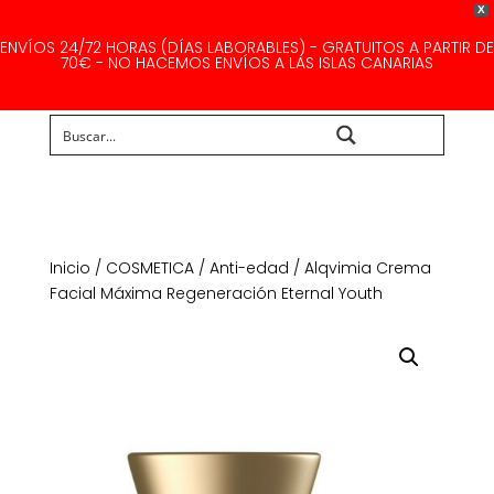
X
ENVÍOS 24/72 HORAS (DÍAS LABORABLES) - GRATUITOS A PARTIR DE
70€ - NO HACEMOS ENVÍOS A LAS ISLAS CANARIAS
Buscar...
Inicio
/
COSMETICA
/
Anti-edad
/ Alqvimia Crema
Facial Máxima Regeneración Eternal Youth