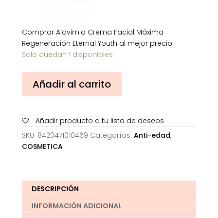
Comprar Alqvimia Crema Facial Máxima
Regeneración Eternal Youth al mejor precio.
Solo quedan 1 disponibles
Alqvimia
Añadir al carrito
Crema
Facial
Máxima
Añadir producto a tu lista de deseos
Regeneración
Eternal
SKU:
8420471010469
Categorías:
Anti-edad
,
Youth
COSMETICA
cantidad
DESCRIPCIÓN
INFORMACIÓN ADICIONAL