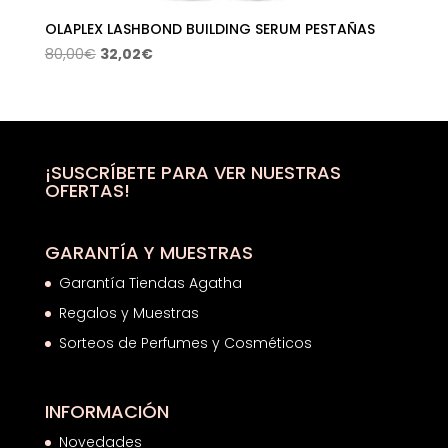
OLAPLEX LASHBOND BUILDING SERUM PESTAÑAS
El
El
80,00
€
32,02
€
precio
precio
original
actual
era:
es:
80,00€.
32,02€.
¡SUSCRÍBETE PARA VER NUESTRAS
OFERTAS!
GARANTÍA Y MUESTRAS
Garantía Tiendas Agatha
Regalos y Muestras
Sorteos de Perfumes y Cosméticos
INFORMACIÓN
Novedades