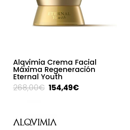
Alqvimia Crema Facial
Máxima Regeneración
Eternal Youth
El
El
268,00
€
154,49
€
precio
precio
original
actual
era:
es:
268,00€.
154,49€.