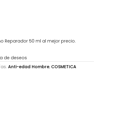
13,36€.
 Reparador 50 ml al mejor precio.
sta de deseos
ías:
Anti-edad Hombre
,
COSMETICA