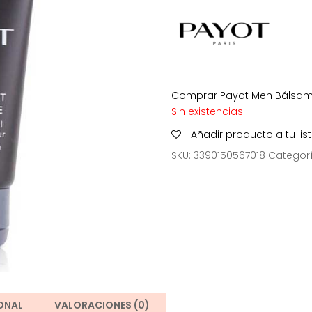
29,00€.
Comprar Payot Men Bálsamo
Sin existencias
Añadir producto a tu li
SKU:
3390150567018
Categor
ONAL
VALORACIONES (0)