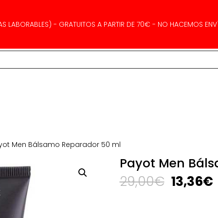
AS LABORABLES) - GRATUITOS A PARTIR DE 70€ - NO HACEMOS ENVÍ
yot Men Bálsamo Reparador 50 ml
Payot Men Báls
El
E
29,00
€
13,36
€
precio
original
era: