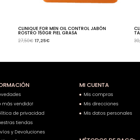
CLINIQUE FOR MEN OIL CONTROL JABÓN
CL
ROSTRO 150GR PIEL GRASA
TA
El
El
27,50
€
17,25
€
30
precio
precio
original
actual
era:
es:
27,50€.
17,25€.
FORMACIÓN
MI CUENTA
ovedades
Mis compras
o más vendido!
Mis direcciones
lítica de privacidad
Mis datos personales
estras tiendas
víos y Devoluciones