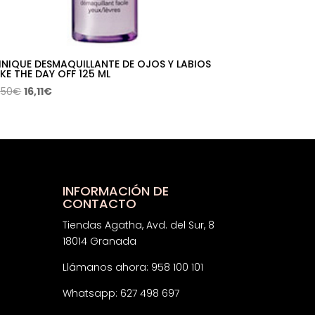
INIQUE DESMAQUILLANTE DE OJOS Y LABIOS
KE THE DAY OFF 125 ML
El
El
,50
€
16,11
€
precio
precio
original
actual
era:
es:
30,50€.
16,11€.
INFORMACIÓN DE
CONTACTO
Tiendas Agatha, Avd. del Sur, 8
18014 Granada
Llámanos ahora: 958 100 101
Whatsapp: 627 498 697