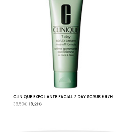
CLINIQUE EXFOLIANTE FACIAL 7 DAY SCRUB 667H
El
El
38,50
€
19,21
€
precio
precio
original
actual
era:
es:
38,50€.
19,21€.