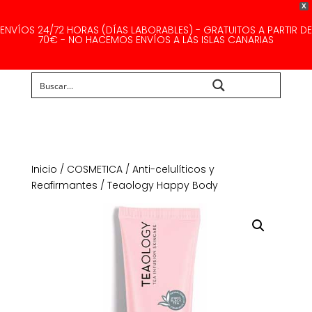
X
ENVÍOS 24/72 HORAS (DÍAS LABORABLES) - GRATUITOS A PARTIR DE
70€ - NO HACEMOS ENVÍOS A LAS ISLAS CANARIAS
Buscar...
Inicio
/
COSMETICA
/
Anti-celulíticos y
Reafirmantes
/ Teaology Happy Body