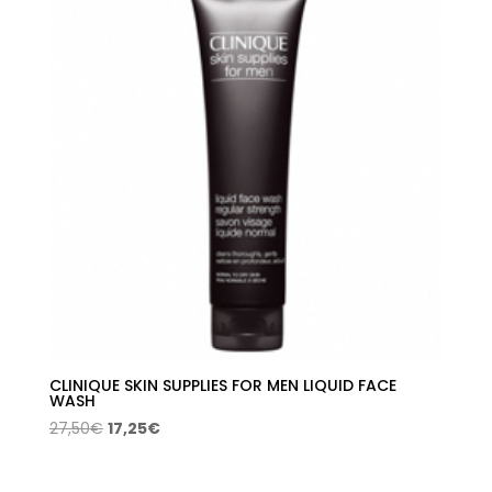
69,00€.
46,56€.
CLINIQUE SKIN SUPPLIES FOR MEN LIQUID FACE
WASH
El
El
27,50
€
17,25
€
precio
precio
original
actual