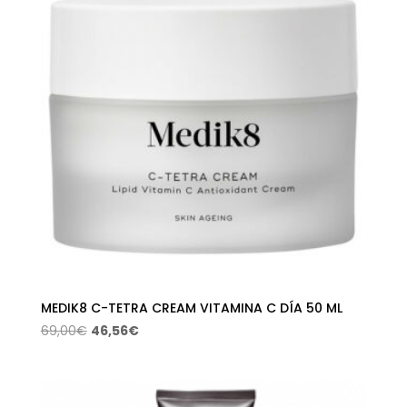
MEDIK8 C-TETRA CREAM VITAMINA C DÍA 50 ML
El
El
69,00
€
46,56
€
precio
precio
original
actual
era:
es: