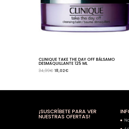
CLINIQUE TAKE THE DAY OFF BÁLSAMO
DESMAQUILLANTE 125 ML
El
El
34,99
€
18,02
€
precio
precio
original
actual
era:
es:
34,99€.
18,02€.
¡SUSCRÍBETE PARA VER
IN
NUESTRAS OFERTAS!
N
¡L