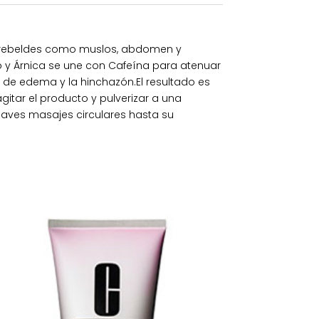
s rebeldes como muslos, abdomen y
o y Árnica se une con Cafeína para atenuar
ón de edema y la hinchazón.El resultado es
itar el producto y pulverizar a una
suaves masajes circulares hasta su