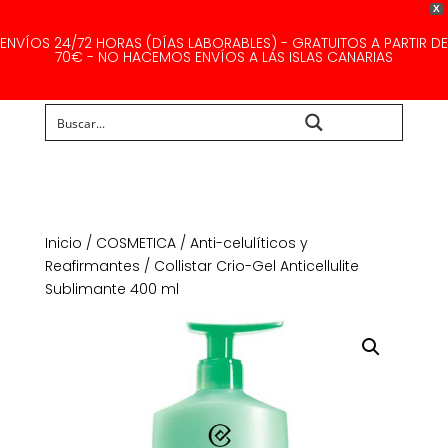
X
ENVÍOS 24/72 HORAS (DÍAS LABORABLES) - GRATUITOS A PARTIR DE
70€ - NO HACEMOS ENVÍOS A LAS ISLAS CANARIAS
Buscar...
Inicio
/
COSMETICA
/
Anti-celulíticos y
Reafirmantes
/ Collistar Crio-Gel Anticellulite
Sublimante 400 ml