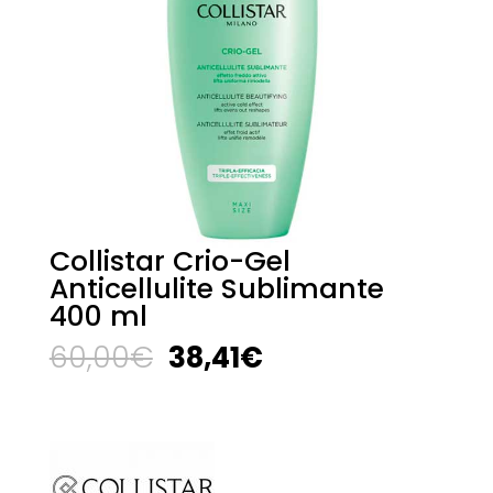
Collistar Crio-Gel
Anticellulite Sublimante
400 ml
El
El
60,00
€
38,41
€
precio
precio
original
actual
era:
es:
60,00€.
38,41€.