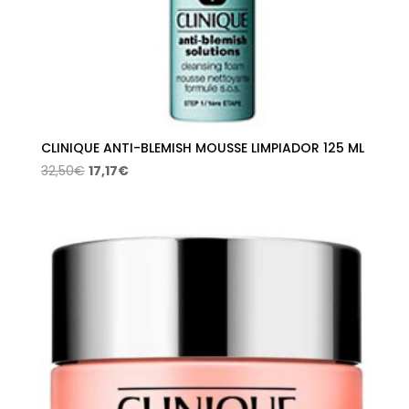
CLINIQUE ANTI-BLEMISH MOUSSE LIMPIADOR 125 ML
El
El
32,50
€
17,17
€
precio
precio
original
actual
era:
es:
32,50€.
17,17€.