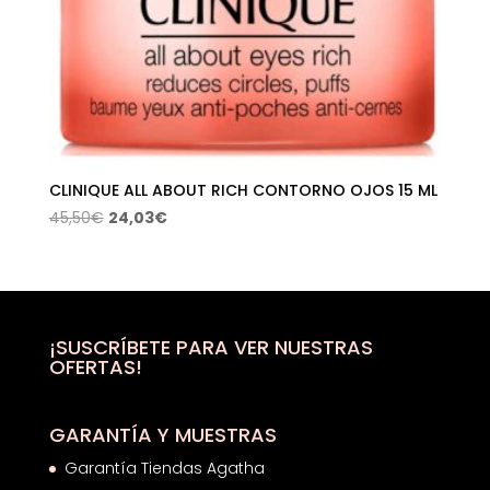
CLINIQUE ALL ABOUT RICH CONTORNO OJOS 15 ML
El
El
45,50
€
24,03
€
precio
precio
original
actual
era:
es:
45,50€.
24,03€.
¡SUSCRÍBETE PARA VER NUESTRAS
OFERTAS!
GARANTÍA Y MUESTRAS
Garantía Tiendas Agatha