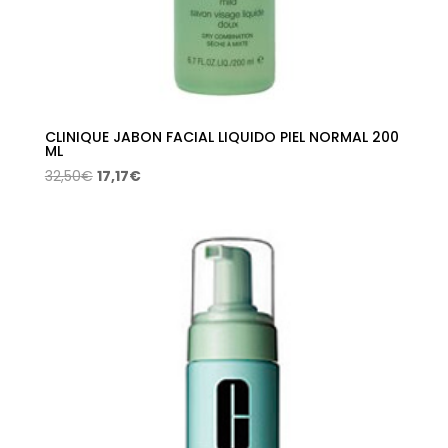
CLINIQUE JABON FACIAL LIQUIDO PIEL NORMAL 200
ML
El
El
32,50
€
17,17
€
precio
precio
original
actual
era:
es:
32,50€.
17,17€.