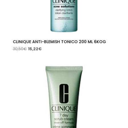
CLINIQUE ANTI-BLEMISH TONICO 200 ML 6KOG
El
El
30,50
€
15,22
€
precio
precio
original
actual
era:
es:
30,50€.
15,22€.