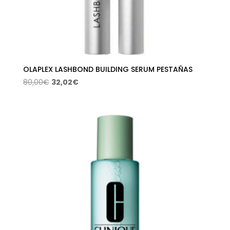
OLAPLEX LASHBOND BUILDING SERUM PESTAÑAS
El
El
80,00
€
32,02
€
precio
precio
original
actual
era:
es:
80,00€.
32,02€.