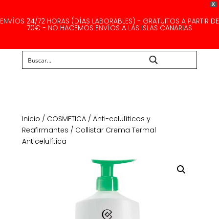
X
ENVÍOS 24/72 HORAS (DÍAS LABORABLES) - GRATUITOS A PARTIR DE
70€ - NO HACEMOS ENVÍOS A LAS ISLAS CANARIAS
Buscar...
Inicio
/
COSMETICA
/
Anti-celulíticos y
Reafirmantes
/ Collistar Crema Termal
Anticelulítica