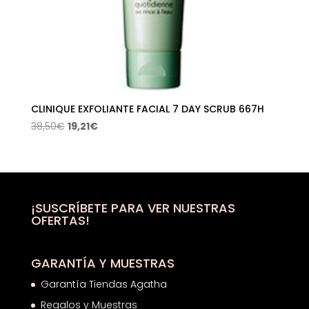
CLINIQUE EXFOLIANTE FACIAL 7 DAY SCRUB 667H
El
El
38,50
€
19,21
€
precio
precio
original
actual
era:
es:
38,50€.
19,21€.
¡SUSCRÍBETE PARA VER NUESTRAS
OFERTAS!
GARANTÍA Y MUESTRAS
Garantía Tiendas Agatha
Regalos y Muestras