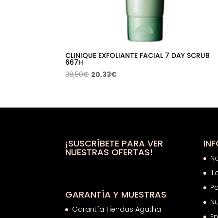
CLINIQUE EXFOLIANTE FACIAL 7 DAY SCRUB
667H
El
El
38,50
€
20,33
€
precio
precio
original
actual
era:
es:
38,50€.
20,33€.
¡SUSCRÍBETE PARA VER
IN
NUESTRAS OFERTAS!
N
¡L
Po
GARANTÍA Y MUESTRAS
Nu
Garantía Tiendas Agatha
En