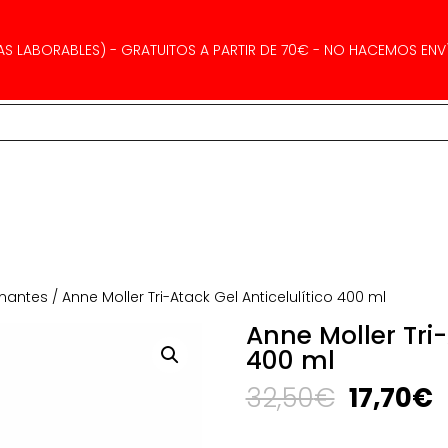
AS LABORABLES) - GRATUITOS A PARTIR DE 70€ - NO HACEMOS ENVÍ
rmantes
/ Anne Moller Tri-Atack Gel Anticelulítico 400 ml
Anne Moller Tri-
400 ml
El
E
32,50
€
17,70
€
precio
p
original
a