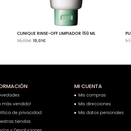
CLINIQUE RINSE-OFF LIMPIADOR 150 ML
PU
El
El
36,00
€
19,01
€
57
precio
precio
original
actual
era:
es:
36,00€.
19,01€.
FORMACIÓN
MI CUENTA
ovedades
Mis compras
o más vendido!
Mis direcciones
lítica de privacidad
Mis datos personales
estras tiendas
víos y Devoluciones