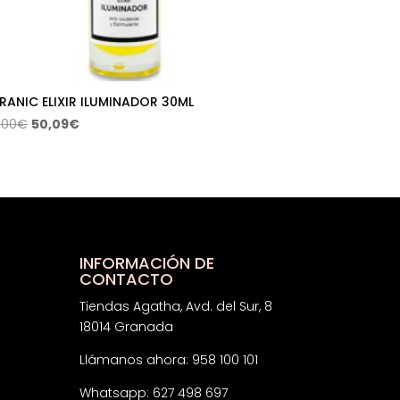
RANIC ELIXIR ILUMINADOR 30ML
El
El
,00
€
50,09
€
precio
precio
original
actual
era:
es:
57,00€.
50,09€.
INFORMACIÓN DE
CONTACTO
Tiendas Agatha, Avd. del Sur, 8
18014 Granada
Llámanos ahora: 958 100 101
Whatsapp: 627 498 697