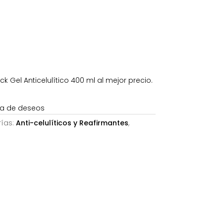
s:
7,70€.
k Gel Anticelulítico 400 ml al mejor precio.
sta de deseos
ías:
Anti-celulíticos y Reafirmantes
,