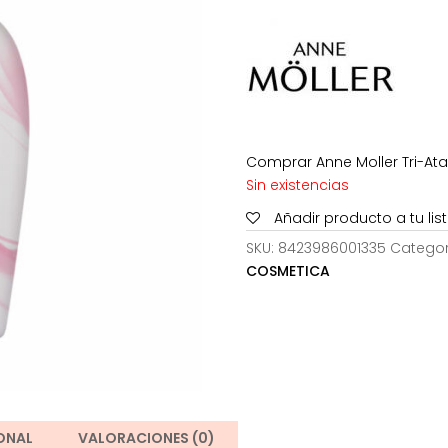
era:
e
32,50€.
1
Comprar Anne Moller Tri-Atac
Sin existencias
Añadir producto a tu li
SKU:
8423986001335
Categor
COSMETICA
ONAL
VALORACIONES (0)