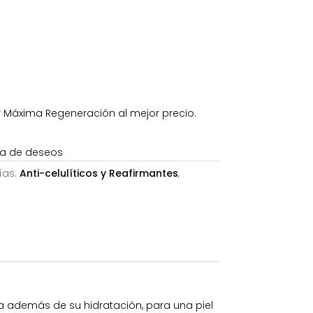
es:
.
125,38€.
r Máxima Regeneración al mejor precio.
sta de deseos
ías:
Anti-celulíticos y Reafirmantes
,
eza además de su hidratación, para una piel