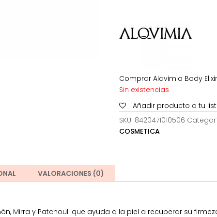
era:
147,50€
Comprar Alqvimia Body Elixi
Sin existencias
Añadir producto a tu li
SKU:
8420471010506
Categor
COSMETICA
ONAL
VALORACIONES (0)
imón, Mirra y Patchouli que ayuda a la piel a recuperar su firm