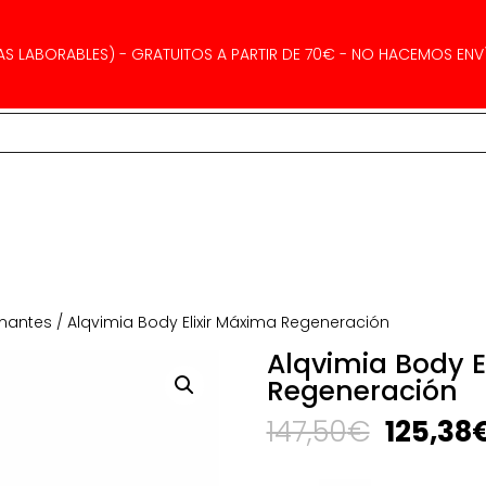
AS LABORABLES) - GRATUITOS A PARTIR DE 70€ - NO HACEMOS ENVÍ
rmantes
/ Alqvimia Body Elixir Máxima Regeneración
Alqvimia Body E
Regeneración
El
147,50
€
125,38
precio
original