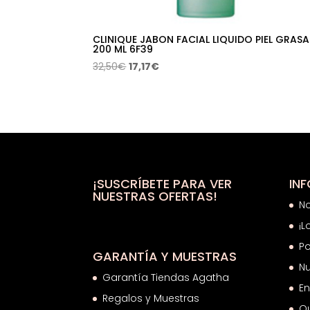
CLINIQUE JABON FACIAL LIQUIDO PIEL GRASA
200 ML 6F39
El
El
32,50
€
17,17
€
precio
precio
original
actual
era:
es:
32,50€.
17,17€.
¡SUSCRÍBETE PARA VER
IN
NUESTRAS OFERTAS!
N
¡L
Po
GARANTÍA Y MUESTRAS
Nu
Garantía Tiendas Agatha
En
Regalos y Muestras
Q