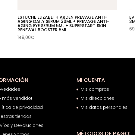
ESTUCHE ELIZABETH ARDEN PREVAGE ANTI-
EV
AGING DAILY SÉRUM 30ML + PREVAGE ANTI-
3M
AGING EYE SERUM 5ML + SUPERSTART SKIN
69
RENEWAL BOOSTER 5ML
149,00
€
FORMACIÓN
MI CUENTA
ovedades
Mis compras
o más vendido!
Mis direcciones
lítica de privacidad
Mis datos personales
estras tiendas
víos y Devoluciones
MÉTODOS DE PAGO:
uiénes Somos