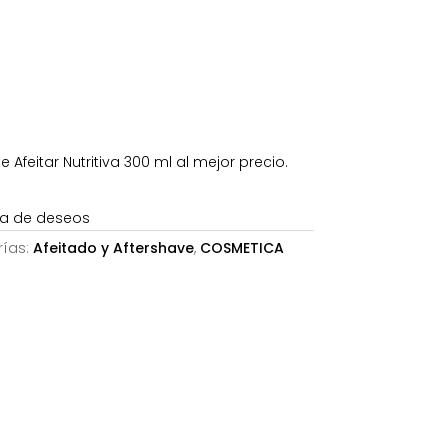
08€.
feitar Nutritiva 300 ml al mejor precio.
sta de deseos
ías:
Afeitado y Aftershave
,
COSMETICA