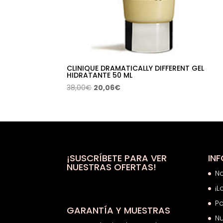
CLINIQUE DRAMATICALLY DIFFERENT GEL
HIDRATANTE 50 ML
El
El
38,00
€
20,06
€
precio
precio
original
actual
era:
es:
38,00€.
20,06€.
¡SUSCRÍBETE PARA VER
IN
NUESTRAS OFERTAS!
N
¡L
Po
GARANTÍA Y MUESTRAS
Nu