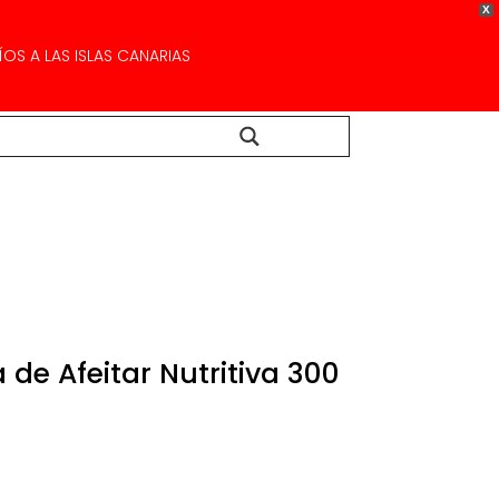
X
OS A LAS ISLAS CANARIAS
Buscar...
de Afeitar Nutritiva 300
ecio
tual