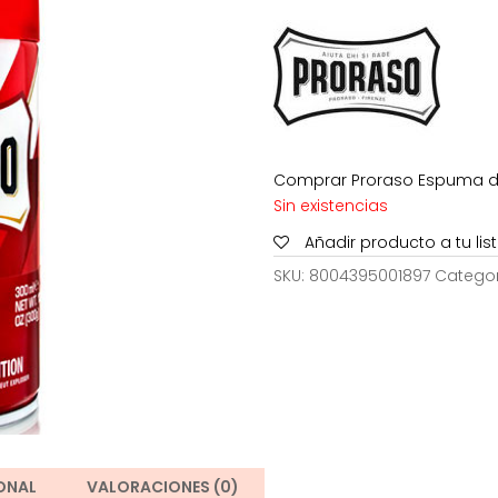
era:
es:
7,50€.
5,
Comprar Proraso Espuma de A
Sin existencias
Añadir producto a tu li
SKU:
8004395001897
Categor
ONAL
VALORACIONES (0)